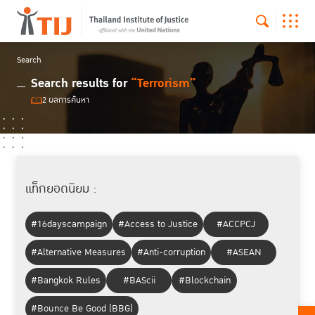
Search
Search results for
“Terrorism”
2 ผลการค้นหา
แท็กยอดนิยม :
#16dayscampaign
#Access to Justice
#ACCPCJ
#Alternative Measures
#Anti-corruption
#ASEAN
#Bangkok Rules
#BAScii
#Blockchain
#Bounce Be Good (BBG)