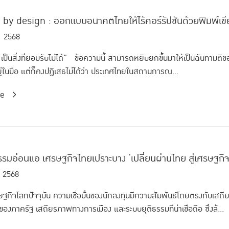
y by design : ออกแบบอนาคตไทยให้ไร้คอร์รัปชันด้วยพิมพ์เขี
. 2568
 เป็นสิ่งที่ยอมรับไม่ได้” ข้อความนี้ สามารถหยิบยกขึ้นมาให้เป็นฉันทามติขอ
ู่ในมือ แต่ก็คงปฏิเสธไม่ได้ว่า ประเทศไทยในสถานการณ...
re
รรมอ่อนแอ เศรษฐกิจไทยเปราะบาง ‘เปลี่ยนผ่านไทย สู่เศรษฐกิจย
. 2568
ฐกิจโลกปัจจุบัน ความเชื่อมั่นของนักลงทุนมีความสัมพันธ์โดยตรงกับเ
องภาครัฐ เสถียรภาพทางการเมือง และระบบยุติธรรมที่น่าเชื่อถือ ซึ่งล้...