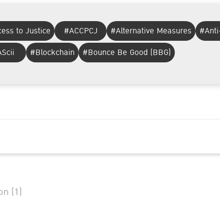
ess to Justice
#ACCPCJ
#Alternative Measures
#Anti
Scii
#Blockchain
#Bounce Be Good (BBG)
on (1)