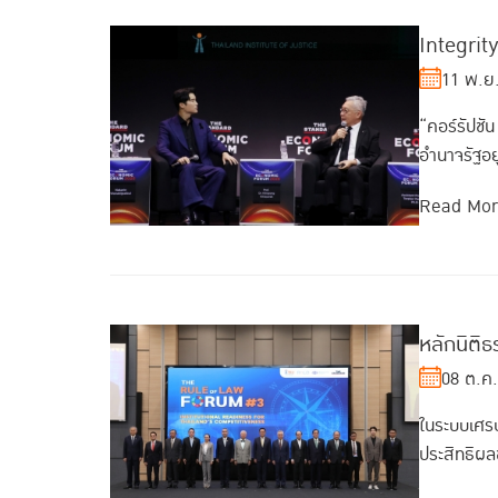
Integrit
11 พ.ย
“คอร์รัปชัน
อำนาจรัฐอย
Read Mo
หลักนิติธ
08 ต.ค
ในระบบเศรษ
ประสิทธิผลข