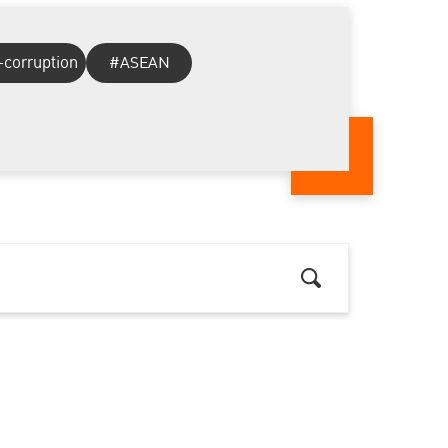
-corruption
#ASEAN