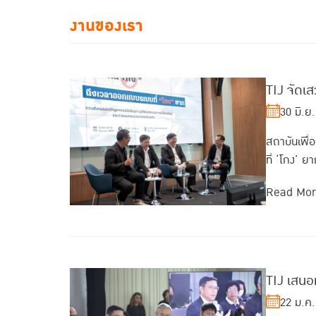
งานของเรา
TIJ จัดเ
30 มิ.ย
สถาบันเพื
ที่ ‘โกง’ ย
Read Mo
TIJ เสนอ
22 ม.ค.