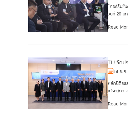
“คอร์รัปชั
วันที่ 20 
Read Mo
TIJ จัดป
18 ธ.ค.
หลักนิติธร
เศรษฐกิจ สร
Read Mo