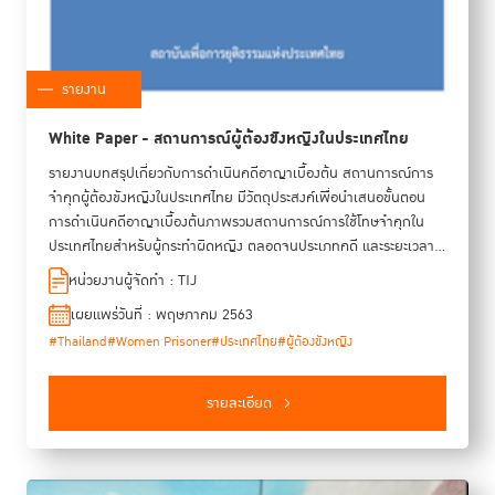
รายงาน
White Paper - สถานการณ์ผู้ต้องขังหญิงในประเทศไทย
รายงานบทสรุปเกี่ยวกับการดำเนินคดีอาญาเบื้องต้น สถานการณ์การ
จำคุกผู้ต้องขังหญิงในประเทศไทย มีวัตถุประสงค์เพื่อนำเสนอขั้นตอน
การดำเนินคดีอาญาเบื้องต้นภาพรวมสถานการณ์การใช้โทษจำคุกใน
ประเทศไทยสำหรับผู้กระทำผิดหญิง ตลอดจนประเภทคดี และระยะเวลา
การลงโทษ รวมไปถึงการมุ่งนำเสนอข้อมูลทั่วไปเกี่ยวกับภูมิหลัง ที่มา
หน่วยงานผู้จัดทำ : TIJ
ข้อมูลด้านครอบครัว และประสบการณ์การตกเป็นเหยื่อความรุนแรงของ
เผยแพร่วันที่ : พฤษภาคม 2563
ผู้ต้องขังหญิงในประเทศไทยก่อนเข้ามาอยู่ในเรือนจำ เนื่องจากข้อมูล
#Thailand
#Women Prisoner
#ประเทศไทย
#ผู้ต้องขังหญิง
สถิติดังกล่าวถือเป็นหนึ่งในตัวชี้วัดสำคัญที่บ่งชี้ถึงทิศทางของ
กระบวนการยุติธรรมทางอาญา ซึ่งในช่วงหลายทศวรรษที่ผ่านมา
ประเทศไทยมีอัตราการจำคุกผู้ต้องขังหญิงสูงเป็นอันดับต้นๆ ของโลก
รายละเอียด