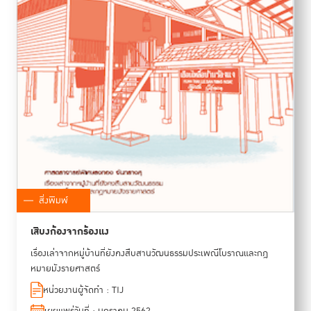
สิ่งพิมพ์
เสีบงก้องจากร้องแง
เรื่องเล่าจากหมู่บ้านที่ยังคงสืบสานวัฒนธรรมประเพณีโบราณและกฎ
หมายมังรายศาสตร์
หน่วยงานผู้จัดทำ : TIJ