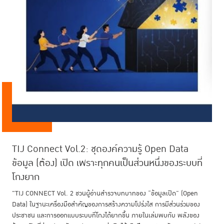
TIJ Connect Vol.2: ชุดองค์ความรู้ Open Data
สรุปรายงานผลการสำรวจความคิดเห็นประกอบการ
แนวโน้มสถานการณ์เรือนจำโลก ปี 2569
TIJ Connect Vol.1: ชุดองค์ความรู้ ANTI-
ข้อมูล (ต้อง) เปิด เพราะทุกคนเป็นส่วนหนึ่งของระบบที่
ทบทวนและปรับปรุงประมวลกฎหมายแพ่งและพาณิชย์
CORRUPTION! คนไทยไม่ทนโกง ถึงเวลามาช่วยกัน
โกงยาก
สร้างระบบที่โกงยาก
"TIJ CONNECT Vol. 2 ชวนผู้อ่านสำรวจบทบาทของ “ข้อมูลเปิด” (Open
Data) ในฐานะเครื่องมือสำคัญของการสร้างความโปร่งใส การมีส่วนร่วมของ
21 พ.ค. 2569
ประชาชน และการออกแบบระบบที่โกงได้ยากขึ้น ภายในเล่มพบกับ พลังของ