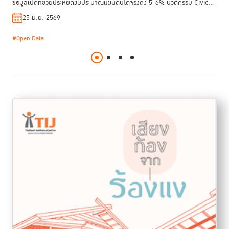
ข้อมูลเปิดที่ช่วยประหยัดงบประมาณแผ่นดินได้จริงถึง 5-6% นวัตกรรม Civic
23 มิ.ย. 2569
#ปฏิรูปเรือนจำ
#สถานการณ์เรือนจำโลก
Tech และเครื่องมือตรวจสอบภาคประชาชนที่ใช้งานได้ทันที รวมถึงก้าวสำคัญ
25 มิ.ย. 2569
23 มี.ค. 2569
#ประมวลกฎหมายแพ่งและพาณิชย์
ของไทยสู่มาตรฐานรัฐบาลเปิดระดับโลก (OGP) และการผลักดันกฎหมาย PRTR
เพื่อสิทธิสิ่งแวดล้อม พร้อมถอดบทเรียนจากเอสโตเนีย เคนยา และเกาหลีใต้ ที่
#Open Data
#Anti-corruption
#TIJ Connect
#TIJ Knowledge Management
ใช้ข้อมูลเปิด เทคโนโลยี และการมีส่วนร่วมของประชาชนในการยกระดับความ
โปร่งใสของภาครัฐ ที่พิสูจน์ว่าการสร้างรัฐบาลเปิดและสังคมที่ตรวจสอบได้ไม่ใช่
เรื่องที่สำเร็จในชั่วข้ามคืน แต่เป็นกระบวนการที่ต้องอาศัยความร่วมมือและการ
พัฒนาอย่างต่อเนื่อง