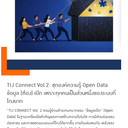
TIJ Connect Vol.2: ชุดองค์ความรู้ Open Data
สรุปรายงานผลการสำรวจความคิดเห็นประกอบการ
แนวโน้มสถานการณ์เรือนจำโลก ปี 2569
TIJ Connect Vol.1: ชุดองค์ความรู้ ANTI-
ข้อมูล (ต้อง) เปิด เพราะทุกคนเป็นส่วนหนึ่งของระบบที่
ทบทวนและปรับปรุงประมวลกฎหมายแพ่งและพาณิชย์
CORRUPTION! คนไทยไม่ทนโกง ถึงเวลามาช่วยกัน
โกงยาก
สร้างระบบที่โกงยาก
"TIJ CONNECT Vol. 2 ชวนผู้อ่านสำรวจบทบาทของ “ข้อมูลเปิด” (Open
Data) ในฐานะเครื่องมือสำคัญของการสร้างความโปร่งใส การมีส่วนร่วมของ
21 พ.ค. 2569
ประชาชน และการออกแบบระบบที่โกงได้ยากขึ้น ภายในเล่มพบกับ พลังของ