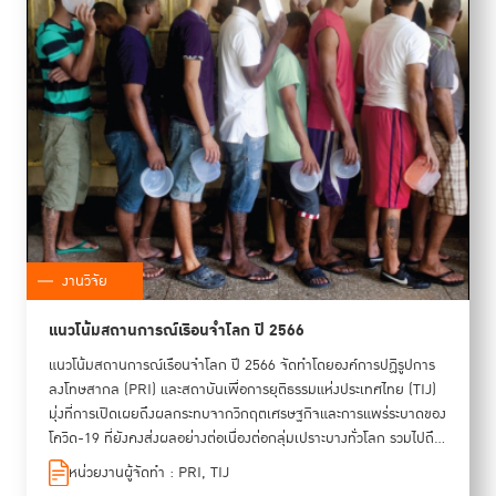
สำหรับการสร้างนวัตกรรมเพื่อความยุติธรรมที่ยั่งยืนในภูมิภาคอาเซียน
และเชื่อมโยงความร่วมมือจากระดับภูมิภาคสู่ระดับสากลผ่านการแลก
เปลี่ยนมุมมองในประเด็นสำคัญ ได้แก่ นิยามของคำว่า “นวัตกรรมเพื่อ
ความยุติธรรม” การสร้างความยั่งยืนให้กับนวัตกรรมเพื่อความยุติธรรม
และการนำต้นแบบนวัตกรรมเพื่อความยุติธรรมไปปฏิบัติใช้ได้จริง 3. การ
ออกแบบอนาคตของความยุติธรรม (Shaping the Future of Justice)
โดยจัดกิจกรรมที่ใช้การคิดแบบอนาคตศาสตร์ (Future Thinking) ชวน
มองถึงฉากทัศน์ที่อาจเกิดขึ้นเพื่อนำไปสู่การเตรียมความพร้อมรับมือกับ
สิ่งที่คาดว่าจะเกิดขึ้น รวมถึงการออกแบบความเป็นไปได้ของระบบ
ยุติธรรมในภูมิภาคอาเซียนและหารือแนวทางการเตรียมพร้อมเพื่อเปิด
ทางสู่อนาคตของความยุติธรรมที่ต้องการ นอกจากนี้ ยังมีกิจกรรมเปิด
ประสบการณ์โลกอนาคตด้วยกิจกรรมพิเศษ 12 Beauty of Freedom
งานวิจัย
- NFTxPrison Project หรืองานประมูลศิลปะภาพวาด NFT บนโลก
ดิจิทัลที่สร้างสรรค์โดยผู้ต้องขังจากเรือนจำกลางชลบุรีและเรือนจำพิเศษ
แนวโน้มสถานการณ์เรือนจำโลก ปี 2566
ธนบุรี ผ่านการบอกเล่าเรื่องราวแรงบันดาลใจเบื้องหลังของแต่ละภาพ
แนวโน้มสถานการณ์เรือนจำโลก ปี 2566 จัดทำโดยองค์การปฏิรูปการ
ภายใต้โครงการ “พัฒนาอาชีพแห่งอนาคตอย่างยั่งยืน” รายงานสรุป
ลงโทษสากล (PRI) และสถาบันเพื่อการยุติธรรมแห่งประเทศไทย (TIJ)
การประชุม ASEAN Justice Innovation 2023 เล่มนี้ นับเป็นความ
มุ่งที่การเปิดเผยถึงผลกระทบจากวิกฤตเศรษฐกิจและการแพร่ระบาดของ
ตั้งใจของ TIJ ในการรวบรวมเนื้อหาสาระและองค์ความรู้ที่ได้จากการจัด
โควิด-19 ที่ยังคงส่งผลอย่างต่อเนื่องต่อกลุ่มเปราะบางทั่วโลก รวมไปถึง
งานดังกล่าว เพื่อนำไปสู่การยกระดับหลักนิติธรรมในประเทศให้มีความ
ผู้ที่ขัดแย้งกับกฎหมายและครอบครัวของพวกเขา และจะยังคงให้ความ
เข้มแข็งและก่อให้เกิดประโยชน์ต่อสังคมได้อย่างแท้จริง รวมทั้งเพื่อถอด
หน่วยงานผู้จัดทำ : PRI, TIJ
สำคัญกับปัญหาความแออัดในเรือนจำ การบริหารจัดการเรือนจำ และ
บทเรียนสำหรับเป็นแนวทางผลักดันให้เกิดการพัฒนาระบบนิเวศของ