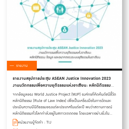
รายงาน
รายงานสรุปการประชุม ASEAN Justice Innovation 2023
งานนวัตกรรมเพื่อความยุติธรรมแห่งอาเซียน: หลักนิติธรรม
ข้อมูล และอนาคตของระบบยุติธรรมในอาเซียน
จากข้อมูลของ World Justice Project (WJP) องค์กรที่คิดค้นดัชนีชี้วัด
หลักนิติธรรม (Rule of Law Index) เพื่อเป็นเครื่องมือในการวัดและ
ประเมินความมีนิติธรรมของแต่ละประเทศในแต่ละปี พบว่าสถานการณ์
หลักนิติธรรมทั่วโลกกำลังอยู่ในสภาวะถดถอย โดยเฉพาะอย่างยิ่งใน
ภูมิภาคอาเซียนที่ตกต่ำรุนแรงกว่าค่าเฉลี่ยระดับสากล TIJ จึงได้ร่วมกับ
หน่วยงานผู้จัดทำ : TIJ
WJP จัดงานนวัตกรรมเพื่อความยุติธรรมแห่งอาเซียน (ASEAN