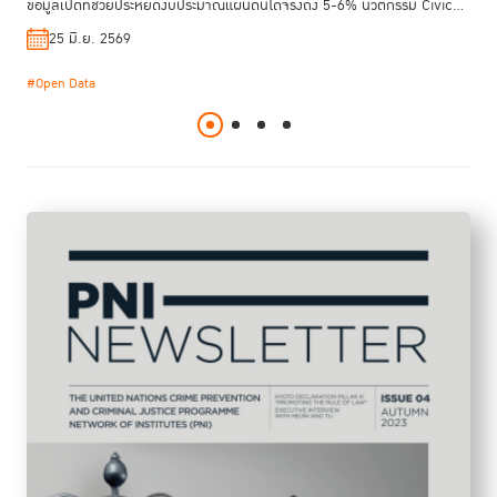
ข้อมูลเปิดที่ช่วยประหยัดงบประมาณแผ่นดินได้จริงถึง 5-6% นวัตกรรม Civic
23 มิ.ย. 2569
#ปฏิรูปเรือนจำ
#สถานการณ์เรือนจำโลก
Tech และเครื่องมือตรวจสอบภาคประชาชนที่ใช้งานได้ทันที รวมถึงก้าวสำคัญ
25 มิ.ย. 2569
23 มี.ค. 2569
#ประมวลกฎหมายแพ่งและพาณิชย์
ของไทยสู่มาตรฐานรัฐบาลเปิดระดับโลก (OGP) และการผลักดันกฎหมาย PRTR
เพื่อสิทธิสิ่งแวดล้อม พร้อมถอดบทเรียนจากเอสโตเนีย เคนยา และเกาหลีใต้ ที่
#Open Data
#Anti-corruption
#TIJ Connect
#TIJ Knowledge Management
ใช้ข้อมูลเปิด เทคโนโลยี และการมีส่วนร่วมของประชาชนในการยกระดับความ
โปร่งใสของภาครัฐ ที่พิสูจน์ว่าการสร้างรัฐบาลเปิดและสังคมที่ตรวจสอบได้ไม่ใช่
เรื่องที่สำเร็จในชั่วข้ามคืน แต่เป็นกระบวนการที่ต้องอาศัยความร่วมมือและการ
พัฒนาอย่างต่อเนื่อง