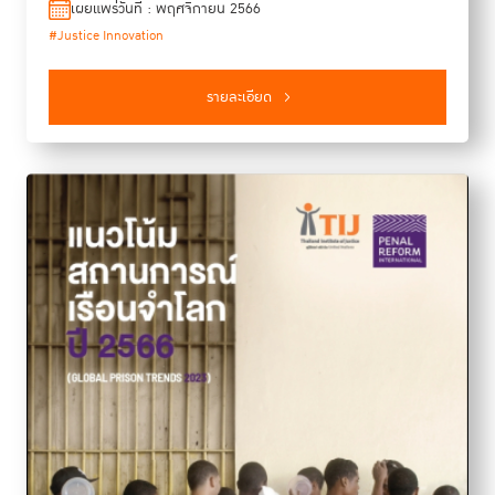
เผยแพร่วันที่ : พฤศจิกายน 2566
Justice Innovation 2023) ขึ้นเป็นครั้งแรกในภูมิภาค ระหว่างวันที่ 16-
#Justice Innovation
18 สิงหาคม 2566 ภายใต้หัวข้อ “หลักนิติธรรม ข้อมูล และอนาคตของ
ระบบยุติธรรมในอาเซียน” ประกอบด้วยกิจกรรมแลกเปลี่ยนองค์ความรู้ที่
หลากหลายตลอดทั้งสามวัน ได้แก่ 1. การขับเคลื่อนการปฏิรูปหลัก
รายละเอียด
นิติธรรมที่อาศัยข้อมูลและหลักฐานเชิงประจักษ์ (Data and Evidence-
based Approach towards Rule of Law Reform) เป็นเวทีแลก
เปลี่ยนข้อมูลและองค์ความรู้ในแง่มุมต่าง ๆ ที่เกี่ยวกับสถานการณ์หลัก
นิติธรรมในประเทศไทย กรอบแนวคิดการประเมินพัฒนาการ ด้านหลัก
นิติธรรมด้วยดัชนีชี้วัดหลักนิติธรรมของ WJP แนวคิดการใช้ประโยชน์
จากข้อมูลผ่านมุมมองที่หลากหลายของผู้เข้าร่วมงาน รวมถึงการร่วม
หารือถึงแนวทางการวางแผนยุทธศาสตร์ในการปรับปรุงคะแนนดัชนีหลัก
นิติธรรม โดยเริ่มต้นจากประเด็นปัญหาสำคัญของประเทศไทย ซึ่งได้แก่
ปัญหาการคอร์รัปชัน การปฏิรูปกฎหมายด้วยกิโยตินกฏหมาย การเปิด
เผยข้อมูลภาครัฐและนโยบายรัฐบาลเปิดและการปฏิรูปกระบวนการ
ยุติธรรมทางอาญา 2. การส่งเสริมนวัตกรรมเพื่อความยุติธรรมที่มี
ประชาชนเป็นศูนย์กลาง (Enhancing People-Centered Justice
Innovation in ASEAN) โดยจัดกิจกรรมเชื่อมเครือข่ายและเวทีเสวนา
แลกเปลี่ยนความรู้ เน้นเปิดพื้นที่ให้นวัตกรด้านความยุติธรรมที่ทำงาน
อยู่ในภูมิภาคอาเซียนได้มีโอกาสแลกเปลี่ยนประสบการณ์การทำงาน
ถอดบทเรียนและความท้าทายเพื่อร่วมกันวางแผนการพัฒนาระบบนิเวศ