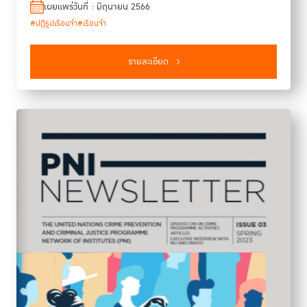
เผยแพร่วันที่ : มิถุนายน 2566
ความก้าวหน้าในการนำปฏิญญาเกียวโตว่าด้วยการป้องกันอาชญากรรม
นวัตกรรมเพื่อความยุติธรรมในภูมิภาคอาเซียนต่อไป
#ปฏิรูปเรือนจำ
#เรือนจำ
กระบวนการยุติธรรมทางอาญาและหลักนิติธรรม เพื่อการบรรลุเป้า
หมายการพัฒนาที่ยั่งยืน
รายละเอียด