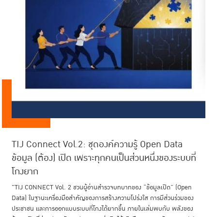
TIJ Connect Vol.2: ชุดองค์ความรู้ Open Data
สรุปรายงานผลการสำรวจความคิดเห็นประกอบการ
แนวโน้มสถานการณ์เรือนจำโลก ปี 2569
TIJ Connect Vol.1: ชุดองค์ความรู้ ANTI-
ข้อมูล (ต้อง) เปิด เพราะทุกคนเป็นส่วนหนึ่งของระบบที่
ทบทวนและปรับปรุงประมวลกฎหมายแพ่งและพาณิชย์
CORRUPTION! คนไทยไม่ทนโกง ถึงเวลามาช่วยกัน
โกงยาก
สร้างระบบที่โกงยาก
"TIJ CONNECT Vol. 2 ชวนผู้อ่านสำรวจบทบาทของ “ข้อมูลเปิด” (Open
Data) ในฐานะเครื่องมือสำคัญของการสร้างความโปร่งใส การมีส่วนร่วมของ
21 พ.ค. 2569
ประชาชน และการออกแบบระบบที่โกงได้ยากขึ้น ภายในเล่มพบกับ พลังของ