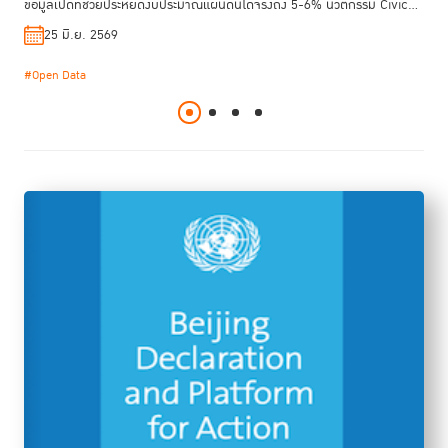
ข้อมูลเปิดที่ช่วยประหยัดงบประมาณแผ่นดินได้จริงถึง 5-6% นวัตกรรม Civic
23 มิ.ย. 2569
#ปฏิรูปเรือนจำ
#สถานการณ์เรือนจำโลก
Tech และเครื่องมือตรวจสอบภาคประชาชนที่ใช้งานได้ทันที รวมถึงก้าวสำคัญ
25 มิ.ย. 2569
23 มี.ค. 2569
#ประมวลกฎหมายแพ่งและพาณิชย์
ของไทยสู่มาตรฐานรัฐบาลเปิดระดับโลก (OGP) และการผลักดันกฎหมาย PRTR
เพื่อสิทธิสิ่งแวดล้อม พร้อมถอดบทเรียนจากเอสโตเนีย เคนยา และเกาหลีใต้ ที่
#Open Data
#Anti-corruption
#TIJ Connect
#TIJ Knowledge Management
ใช้ข้อมูลเปิด เทคโนโลยี และการมีส่วนร่วมของประชาชนในการยกระดับความ
โปร่งใสของภาครัฐ ที่พิสูจน์ว่าการสร้างรัฐบาลเปิดและสังคมที่ตรวจสอบได้ไม่ใช่
เรื่องที่สำเร็จในชั่วข้ามคืน แต่เป็นกระบวนการที่ต้องอาศัยความร่วมมือและการ
พัฒนาอย่างต่อเนื่อง