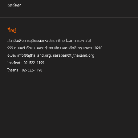
ติดต่อเรา
ที่อยู่
สถาบันเพื่อการยุติธรรมแห่งประเทศไทย (องค์การมหาชน)
999 ถนนแจ้งวัฒนะ แขวงทุ่งสองห้อง เขตหลักสี่ กรุงเทพฯ 10210
อีเมล: info@tijthailand.org, saraban@tijthailand.org
โทรศัพท์ : 02-522-1199
โทรสาร : 02-522-1198