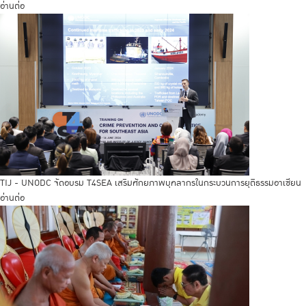
อ่านต่อ
TIJ - UNODC จัดอบรม T4SEA เสริมศักยภาพบุคลากรในกระบวนการยุติธรรมอาเซียน
อ่านต่อ