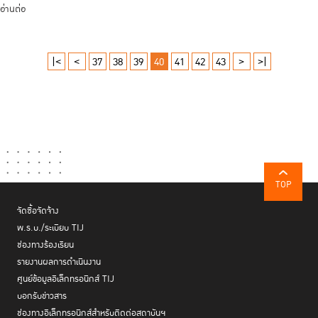
อ่านต่อ
|<
<
37
38
39
40
41
42
43
>
>|
TOP
จัดซื้อจัดจ้าง
พ.ร.บ./ระเบียบ TIJ
ช่องทางร้องเรียน
รายงานผลการดำเนินงาน
ศูนย์ข้อมูลอิเล็กทรอนิกส์ TIJ
บอกรับข่าวสาร
ช่องทางอิเล็กทรอนิกส์สำหรับติดต่อสถาบันฯ