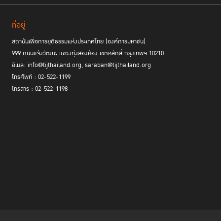
ที่อยู่
สถาบันเพื่อการยุติธรรมแห่งประเทศไทย (องค์การมหาชน)
999 ถนนแจ้งวัฒนะ แขวงทุ่งสองห้อง เขตหลักสี่ กรุงเทพฯ 10210
อีเมล: info@tijthailand.org, saraban@tijthailand.org
โทรศัพท์ : 02-522-1199
โทรสาร : 02-522-1198