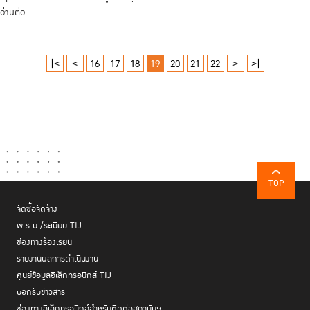
อ่านต่อ
|<
<
16
17
18
19
20
21
22
>
>|
TOP
จัดซื้อจัดจ้าง
พ.ร.บ./ระเบียบ TIJ
ช่องทางร้องเรียน
รายงานผลการดำเนินงาน
ศูนย์ข้อมูลอิเล็กทรอนิกส์ TIJ
บอกรับข่าวสาร
ช่องทางอิเล็กทรอนิกส์สำหรับติดต่อสถาบันฯ