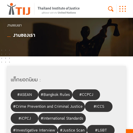
งานของเรา
งานของเรา
แท็กยอดนิยม :
#ASEAN
#Bangkok Rules
#CCPCJ
#Crime Prevention and Criminal Justice
#ICCS
#iCPCJ
#International Standards
#Investigative Interview
#Justice Scan
#LGBT