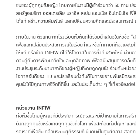
ชนของผู้ถูกคุมขังหญิง โดยภายในงานมีผู้เข้าร่วมกว่า 50 ท่าน ป
สหรัฐอเมริกา ออสเตรเลีย บราซิล สเปน แซมเบีย อินโดนีเซีย ฟิ
ได้แก่ สร้างความสัมพันธ์ แลกเปลี่ยนความคิดและประสบการณ์ 
ภายในงาน ตัวแทนจากโรงเรียนตั้งต้นดีได้ร่วมนำเสนอในหัวข้อ 
เพื่อแลกเปลี่ยนประสบการณ์ในเรือนจำและข้อท้าทายที่ต้องเผชิญใ
ให้แก่เครือข่าย INFIW ที่ได้ให้โอกาสในการตั้งต้นชีวิตใหม่ ผ่
ควบคู่กับการพัฒนาจิตใจและบุคลิกภาพ เพื่อสนับสนุนการกลับคืนสู
งานประชุมระดับนานาชาติของผู้หญิงที่เคยถูกคุมขัง ร่วมกับหน่วยง
โอกาสอันดีของ TIJ และโรงเรียนตั้งต้นดีในการขยายพันธมิตรและเครื
คุมขังให้มีคุณภาพชีวิตที่ดีขึ้น และในประเด็นต่าง ๆ ที่เกี่ยวข้องต่อ
หน่วยงาน INFIW
ก่อตั้งขึ้นโดยผู้หญิงที่มีประสบการณ์ตรงและมีเป้าหมายในการสร้า
ยังคงถูกคุมขังหรือเคยถูกคุมขังทั่วโลก เพื่อสะท้อนถึงปัญหาแ
รณรงค์เพื่อขับเคลื่อนระบบยุติธรรมที่เน้นคนเป็นศูนย์กลาง สอดค