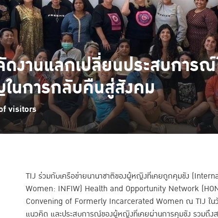
รจัดงานแลกเปลี่ยนประสบการณ์
ญในการกลับคืนสู่สังคม
f visitors
TIJ ร่วมกับเครือข่ายนานาชาติของผู้หญิงที่เคยถูกคุมขัง (In
Women: INFIW) Health and Opportunity Network (HON)
Convening of Formerly Incarcerated Women ณ TIJ ในวันที
แนวคิด และประสบการณ์ของผู้หญิงที่เคยผ่านการคุมขัง รวมถึงสร้