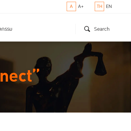
A
A+
TH
EN
ิจกรรม
Search
nect”