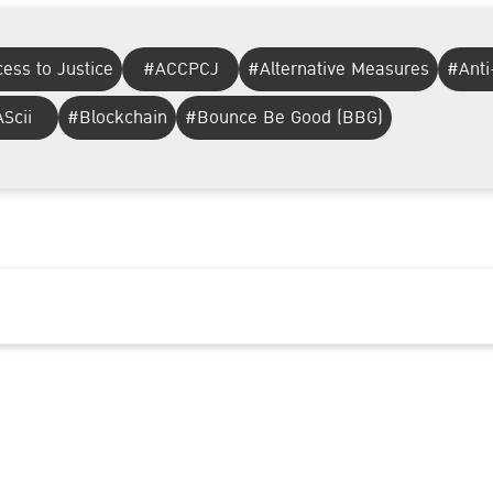
ess to Justice
#ACCPCJ
#Alternative Measures
#Anti
Scii
#Blockchain
#Bounce Be Good (BBG)