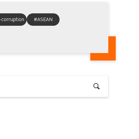
-corruption
#ASEAN