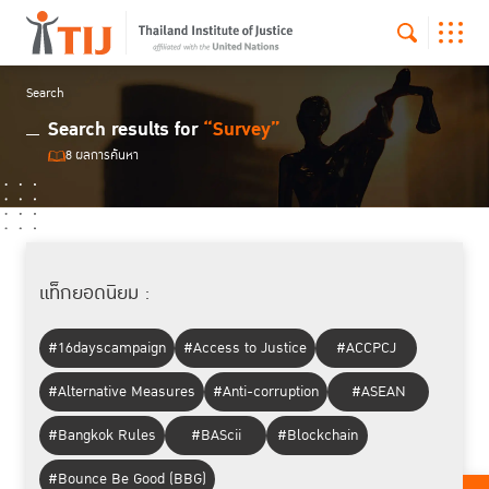
Search
Search results for
“Survey”
8 ผลการค้นหา
แท็กยอดนิยม :
#16dayscampaign
#Access to Justice
#ACCPCJ
#Alternative Measures
#Anti-corruption
#ASEAN
#Bangkok Rules
#BAScii
#Blockchain
#Bounce Be Good (BBG)