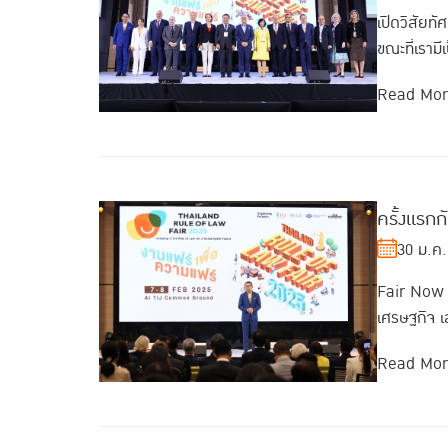
เปิดวิสัยท
ขณะที่เรามี
Read Mo
ครั้งแรก
30 ม.ค.
Fair Now o
เศรษฐกิจ เส
Read Mo