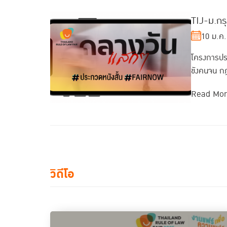
TIJ-ม.กร
10 ม.ค.
โครงการปร
ขังคนจน กฎ
Read Mo
วิดีโอ