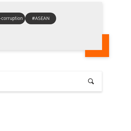
-corruption
#ASEAN