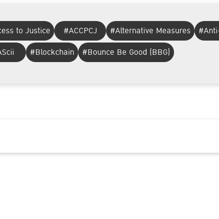
ess to Justice
#ACCPCJ
#Alternative Measures
#Anti
Scii
#Blockchain
#Bounce Be Good (BBG)