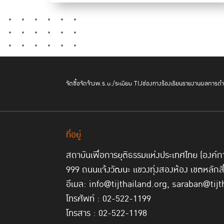
จัดซื้อจัดจ้าง
พ.ร.บ./ระเบียบ TIJ
ช่องทางร้องเรียน
รายงานผลการดำเ
ที่อยู่
สถาบันเพื่อการยุติธรรมแห่งประเทศไทย (องค
999 ถนนแจ้งวัฒนะ แขวงทุ่งสองห้อง เขตหลักส
อีเมล: info@tijthailand.org, saraban@tijt
โทรศัพท์ : 02-522-1199
โทรสาร : 02-522-1198