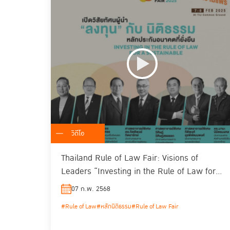
วิดีโอ
Thailand Rule of Law Fair: Visions of
Leaders “Investing in the Rule of Law for a
Sustainable Future
07 ก.พ. 2568
#Rule of Law
#หลักนิติธรรม
#Rule of Law Fair