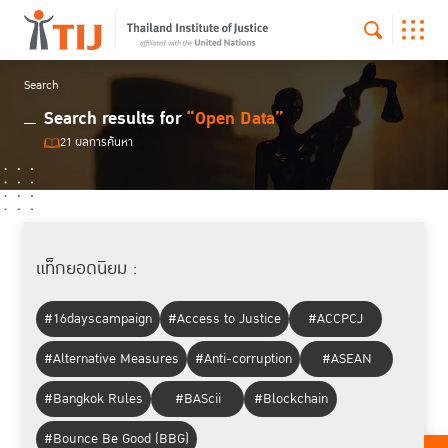
Search
Search results for
“Open Data”
21 ผลการค้นหา
แท็กยอดนิยม :
#16dayscampaign
#Access to Justice
#ACCPCJ
#Alternative Measures
#Anti-corruption
#ASEAN
#Bangkok Rules
#BAScii
#Blockchain
#Bounce Be Good (BBG)