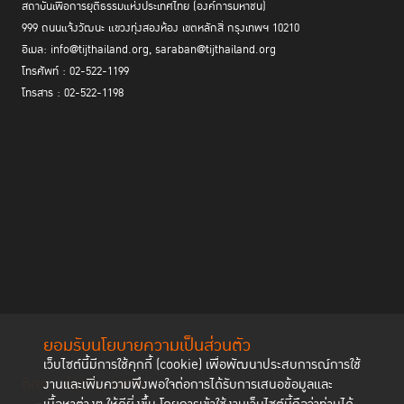
สถาบันเพื่อการยุติธรรมแห่งประเทศไทย (องค์การมหาชน)
999 ถนนแจ้งวัฒนะ แขวงทุ่งสองห้อง เขตหลักสี่ กรุงเทพฯ 10210
อีเมล: info@tijthailand.org, saraban@tijthailand.org
โทรศัพท์ : 02-522-1199
โทรสาร : 02-522-1198
ยอมรับนโยบายความเป็นส่วนตัว
เว็บไซต์นี้มีการใช้คุกกี้ (cookie) เพื่อพัฒนาประสบการณ์การใช้
ติดตามช่องทาง social
งานและเพิ่มความพึงพอใจต่อการได้รับการเสนอข้อมูลและ