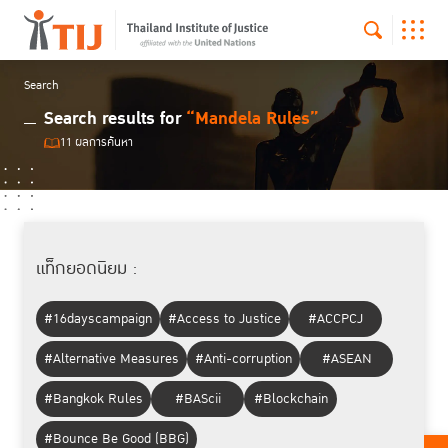
Search
Search results for
“Mandela Rules”
11 ผลการค้นหา
แท็กยอดนิยม :
#16dayscampaign
#Access to Justice
#ACCPCJ
#Alternative Measures
#Anti-corruption
#ASEAN
#Bangkok Rules
#BAScii
#Blockchain
#Bounce Be Good (BBG)