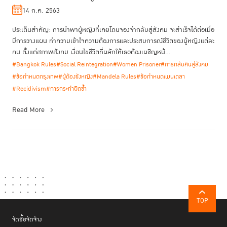
อย่าทอดทิ้งเธอ
14 ก.ค. 2563
ประเด็นสำคัญ: การนำพาผู้หญิงที่เคยโดนจองจำกลับสู่สังคม จะสำเร็จได้ต่อเมื่อ
มีการวางแผน ทำความเข้าใจความต้องการและประสบการณ์ชีวิตของผู้หญิงแต่ละ
คน ตั้งแต่สภาพสังคม เงื่อนไขชีวิตที่ผลักให้เธอต้องเผชิญหน้...
#Bangkok Rules
#Social Reintegration
#Women Prisoner
#การกลับคืนสู่สังคม
#ข้อกำหนดกรุงเทพ
#ผู้ต้องขังหญิง
#Mandela Rules
#ข้อกำหนดแมนเดลา
#Recidivism
#การกระทำผิดซ้ำ
Read More
TOP
จัดซื้อจัดจ้าง