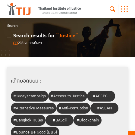
Search
Search results for
“Justice”
233 ผลการค้นหา
แท็กยอดนิยม :
#16dayscampaign
#Access to Justice
#ACCPCJ
#Alternative Measures
#Anti-corruption
#ASEAN
#Bangkok Rules
#BAScii
#Blockchain
#Bounce Be Good (BBG)