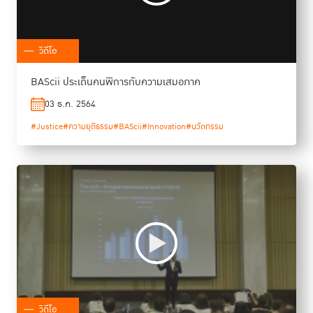
วิดีโอ
BAScii ประเด็นคนพิการกับความเสมอภาค
03 ธ.ค. 2564
#Justice
#ความยุติธรรม
#BAScii
#Innovation
#นวัตกรรม
วิดีโอ