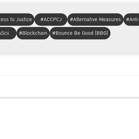
ess to Justice
#ACCPCJ
#Alternative Measures
#Anti
Scii
#Blockchain
#Bounce Be Good (BBG)