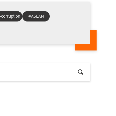
-corruption
#ASEAN