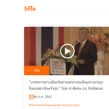
วิดีโอ
วิดีโอ
"มาตรการทางเลือกในการลดการลงโทษทางอาญา
โดยเฉพาะโทษจำคุก" โดย ศ.พิเศษ ดร.กิตติพงษ์
กิตยารักษ์
06 ก.ค. 2562
#Alternative Measures
#มาตรการทางเลือก