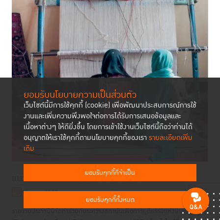
ยอมรับนโยบายความเป็นส่วนตัว
เว็บไซต์นี้มีการใช้คุกกี้ (cookie) เพื่อพัฒนาประสบการณ์การใช้
งานและเพิ่มความพึงพอใจต่อการได้รับการเสนอข้อมูลและ
เนื้อหาต่างๆ ให้ดียิ่งขึ้น โดยการเข้าใช้งานเว็บไซต์นี้ถือว่าท่านได้
อนุญาตให้เราใช้คุกกี้ตามนโยบายคุกกี้ของเรา
รายละเอียดเพิ่ม
เติม
ยอมรับคุกกี้ที่จำเป็น
แนวโน้มสถานการณ์เรือนจำโลก ปี 2567
11 ก.ย. 2567
ยอมรับคุกกี้ทั้งหมด
รายงานประจำปีนี้จัดทำร่วมกันระหว่างสถาบันเพื่อการยุติธรรมแห่งประเทศไทย