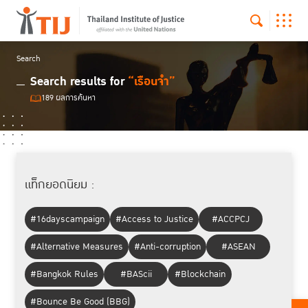
Search
Search results for
“เรือนจำ”
189 ผลการค้นหา
แท็กยอดนิยม :
#16dayscampaign
#Access to Justice
#ACCPCJ
#Alternative Measures
#Anti-corruption
#ASEAN
#Bangkok Rules
#BAScii
#Blockchain
#Bounce Be Good (BBG)