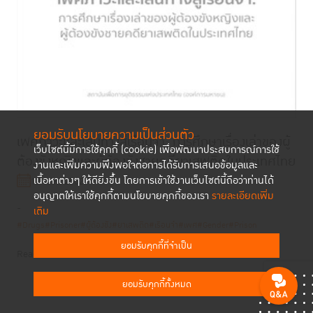
ยอมรับนโยบายความเป็นส่วนตัว
เพศภาวะและเส้นทางสู่เรือนจำ: การศึกษาเรื่องเล่าของผู้
เว็บไซต์นี้มีการใช้คุกกี้ (cookie) เพื่อพัฒนาประสบการณ์การใช้
ต้องขังหญิงและผู้ต้องขังชายคดียาเสพติดในประเทศไทย
งานและเพิ่มความพึงพอใจต่อการได้รับการเสนอข้อมูลและ
เนื้อหาต่างๆ ให้ดียิ่งขึ้น โดยการเข้าใช้งานเว็บไซต์นี้ถือว่าท่านได้
13 พ.ค. 2562
อนุญาตให้เราใช้คุกกี้ตามนโยบายคุกกี้ของเรา
รายละเอียดเพิ่ม
-
เติม
#Drugs
#Prisoner
#ผู้ต้องขัง
#ยาเสพติด
#เรือนจำ
#เพศ
#Gender
#Prison
ยอมรับคุกกี้ที่จำเป็น
Read More
ยอมรับคุกกี้ทั้งหมด