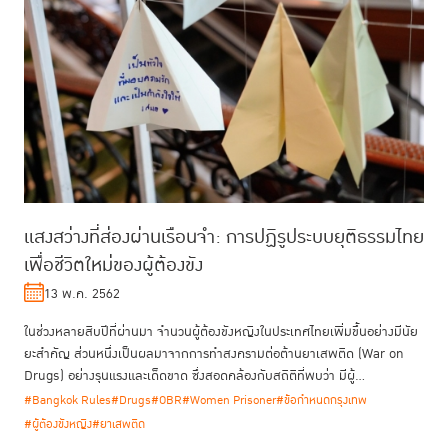
แสงสว่างที่ส่องผ่านเรือนจำ: การปฏิรูประบบยุติธรรมไทย
เพื่อชีวิตใหม่ของผู้ต้องขัง
13 พ.ค. 2562
ในช่วงหลายสิบปีที่ผ่านมา จำนวนผู้ต้องขังหญิงในประเทศไทยเพิ่มขึ้นอย่างมีนัย
ยะสำคัญ ส่วนหนึ่งเป็นผลมาจากการทำสงครามต่อต้านยาเสพติด (War on
Drugs) อย่างรุนแรงและเด็ดขาด ซึ่งสอดคล้องกับสถิติที่พบว่า มีผู้...
#Bangkok Rules
#Drugs
#OBR
#Women Prisoner
#ข้อกำหนดกรุงเทพ
#ผู้ต้องขังหญิง
#ยาเสพติด