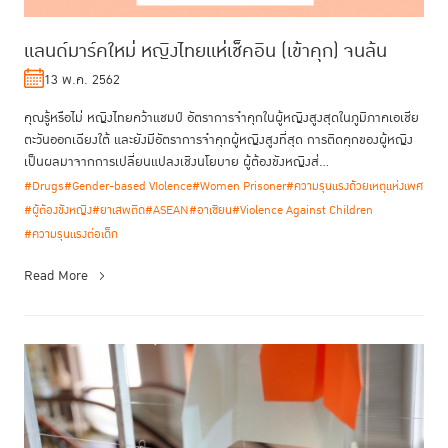
แลนด์มาร์คใหม่ หญิงไทยแห่เช็คอิน (เข้าคุก) จนล้น
13 พ.ค. 2562
คุณรู้หรือไม่ หญิงไทยคว้าแชมป์ อัตราการจำคุกในผู้หญิงสูงสุดในภูมิภาคเอเชีย
ตะวันออกเฉียงใต้ และยังมีอัตราการจำคุกผู้หญิงสูงที่สุด การติดคุกของผู้หญิง
เป็นผลมาจากการเปลี่ยนแปลงเชิงนโยบาย ผู้ต้องขังหญิงส่...
#Drugs
#Gender-based VIolence
#Women Prisoner
#ความรุนแรงด้วยเหตุแห่งเพศ
#ผู้ต้องขังหญิง
#ยาเสพติด
#ASEAN
#อาเซียน
#Violence Against Children
#ความรุนแรงต่อเด็ก
Read More