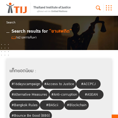
Search
Search results for
“ยาเสพติด”
162 ผลการค้นหา
แท็กยอดนิยม :
#16dayscampaign
#Access to Justice
#ACCPCJ
#Alternative Measures
#Anti-corruption
#ASEAN
#Bangkok Rules
#BAScii
#Blockchain
#Bounce Be Good (BBG)