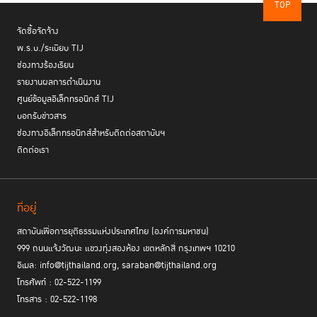
TOP
จัดซื้อจัดจ้าง
พ.ร.บ./ระเบียบ TIJ
ช่องทางร้องเรียน
รายงานผลการดำเนินงาน
ศูนย์ข้อมูลอิเล็กทรอนิกส์ TIJ
บอกรับข่าวสาร
ช่องทางอิเล็กทรอนิกส์สำหรับติดต่อสถาบันฯ
ติดต่อเรา
ที่อยู่
สถาบันเพื่อการยุติธรรมแห่งประเทศไทย (องค์การมหาชน)
999 ถนนแจ้งวัฒนะ แขวงทุ่งสองห้อง เขตหลักสี่ กรุงเทพฯ 10210
อีเมล: info@tijthailand.org, saraban@tijthailand.org
โทรศัพท์ : 02-522-1199
โทรสาร : 02-522-1198