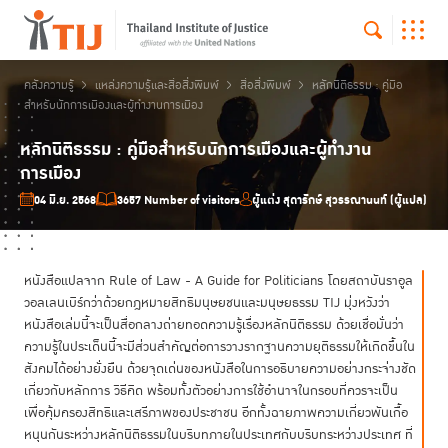
คลังความรู้
แหล่งความรู้และสื่อสิ่งพิมพ์
สื่อสิ่งพิมพ์
หลักนิติธรรม : คู่มือ
สำหรับนักการเมืองและผู้ทำงานการเมือง
หลักนิติธรรม : คู่มือสำหรับนักการเมืองและผู้ทำงาน
การเมือง
04 มิ.ย. 2568
3657 Number of visitors
ผู้แต่ง สุดารักษ์ สุวรรณานนท์ (ผู้แปล)
หนังสือแปลจาก Rule of Law - A Guide for Politicians โดยสถาบันราอูล
วอลเลนเบิร์กว่าด้วยกฎหมายสิทธิมนุษยชนและมนุษยธรรม TIJ มุ่งหวังว่า
หนังสือเล่มนี้จะเป็นสื่อกลางถ่ายทอดความรู้เรื่องหลักนิติธรรม ด้วยเชื่อมั่นว่า
ความรู้ในประเด็นนี้จะมีส่วนสำคัญต่อการวางรากฐานความยุติธรรมให้เกิดขึ้นใน
สังคมได้อย่างยั่งยืน ด้วยจุดเด่นของหนังสือในการอธิบายความอย่างกระจ่างชัด
เกี่ยวกับหลักการ วิธีคิด พร้อมทั้งตัวอย่างการใช้อำนาจในกรอบที่ควรจะเป็น
เพื่อคุ้มครองสิทธิและเสรีภาพของประชาชน อีกทั้งฉายภาพความเกี่ยวพันเกื้อ
หนุนกันระหว่างหลักนิติธรรมในบริบทภายในประเทศกับบริบทระหว่างประเทศ ที่