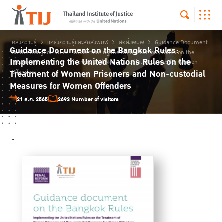
คลังความรู้
แหล่งความรู้และสื่อสิ่งพิมพ์
สื่อสิ่งพิมพ์
Guidance Document
Guidance Document on the Bangkok Rules:
on the Bangkok Rules: Implementing the United Nations Rules on the
Implementing the United Nations Rules on the
Treatment of Women Prisoners and Non-custodial Measures for Women
Treatment of Women Prisoners and Non-custodial
Offenders
Measures for Women Offenders
21 ส.ค. 2565
2693 Number of visitors
-