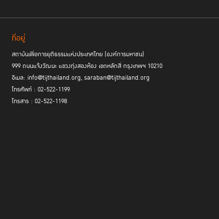
ที่อยู่
สถาบันเพื่อการยุติธรรมแห่งประเทศไทย (องค์การมหาชน)
999 ถนนแจ้งวัฒนะ แขวงทุ่งสองห้อง เขตหลักสี่ กรุงเทพฯ 10210
อีเมล: info@tijthailand.org, saraban@tijthailand.org
โทรศัพท์ : 02-522-1199
โทรสาร : 02-522-1198