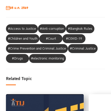
05 ม.ค. 2569
#Access to Justice
#Anti-corruption
#Bangkok Rules
#Children and Youth
#Court
#COVID-19
#Crime Prevention and Criminal Justice
#Criminal Justice
#Drugs
#electronic monitoring
Related Topic