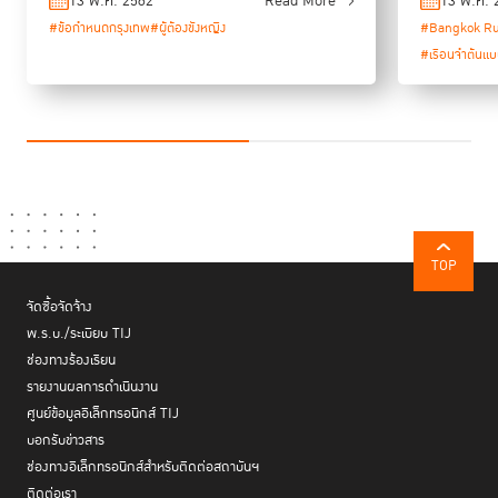
Thailand
13 พ.ค. 2562
Read More
13 พ.ค. 
#ข้อกำหนดกรุงเทพ
#ผู้ต้องขังหญิง
#Bangkok Ru
#เรือนจำต้นแ
TOP
จัดซื้อจัดจ้าง
พ.ร.บ./ระเบียบ TIJ
ช่องทางร้องเรียน
รายงานผลการดำเนินงาน
ศูนย์ข้อมูลอิเล็กทรอนิกส์ TIJ
บอกรับข่าวสาร
ช่องทางอิเล็กทรอนิกส์สำหรับติดต่อสถาบันฯ
ติดต่อเรา