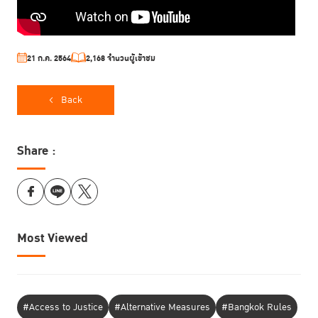
21 ก.ค. 2564
2,168 จำนวนผู้เข้าชม
Back
Share :
Most Viewed
#Access to Justice
#Alternative Measures
#Bangkok Rules