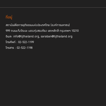
ที่อยู่
สถาบันเพื่อการยุติธรรมแห่งประเทศไทย (องค์การมหาชน)
999 ถนนแจ้งวัฒนะ แขวงทุ่งสองห้อง เขตหลักสี่ กรุงเทพฯ 10210
อีเมล: info@tijthailand.org, saraban@tijthailand.org
โทรศัพท์ : 02-522-1199
โทรสาร : 02-522-1198