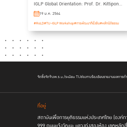
IGLP Global Orientation: Prof. Dr. Kittipong
Kittayarak
19 ม.ค. 2564
#RoLD
#TIJ-IGLP Workshop
#การพัฒนาที่ยั่งยืน
#หลักนิติธรรม
จัดซื้อจัดจ้าง
พ.ร.บ./ระเบียบ TIJ
ช่องทางร้องเรียน
รายงานผลการดำเ
ที่อยู่
สถาบันเพื่อการยุติธรรมแห่งประเทศไทย (องค
999 ถนนแจ้งวัฒนะ แขวงทุ่งสองห้อง เขตหลักส