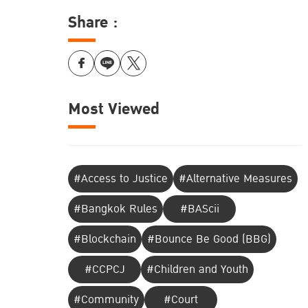
Share :
Most Viewed
#Access to Justice
#Alternative Measures
#Bangkok Rules
#BAScii
#Blockchain
#Bounce Be Good (BBG)
#CCPCJ
#Children and Youth
#Community
#Court