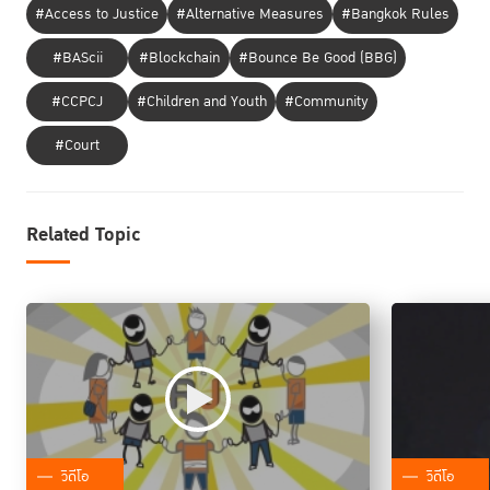
#Access to Justice
#Alternative Measures
#Bangkok Rules
#BAScii
#Blockchain
#Bounce Be Good (BBG)
#CCPCJ
#Children and Youth
#Community
#Court
Related Topic
วิดีโอ
วิดีโอ