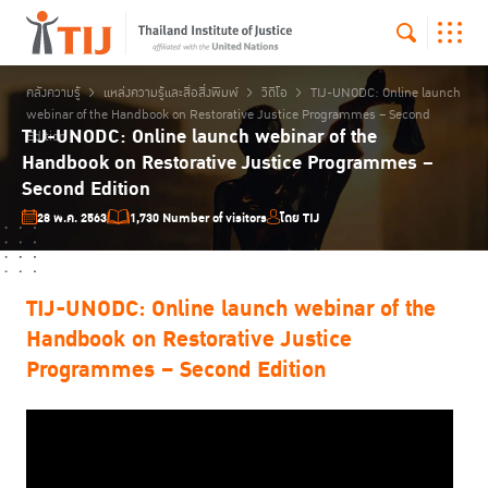
คลังความรู้
แหล่งความรู้และสื่อสิ่งพิมพ์
วิดีโอ
TIJ-UNODC: Online launch
webinar of the Handbook on Restorative Justice Programmes – Second
TIJ-UNODC: Online launch webinar of the
Edition
Handbook on Restorative Justice Programmes –
Second Edition
28 พ.ค. 2563
1,730 Number of visitors
โดย TIJ
TIJ-UNODC: Online launch webinar of the
Handbook on Restorative Justice
Programmes – Second Edition