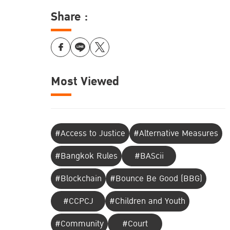
Share :
Most Viewed
#Access to Justice
#Alternative Measures
#Bangkok Rules
#BAScii
#Blockchain
#Bounce Be Good (BBG)
#CCPCJ
#Children and Youth
#Community
#Court