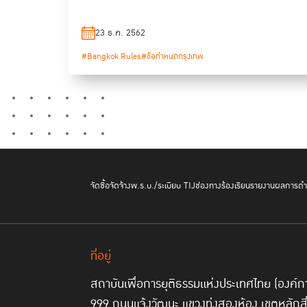
23 ธ.ค. 2562
#Bangkok Rules
#ข้อกำหนดกรุงเทพ
จัดซื้อจัดจ้าง
พ.ร.บ./ระเบียบ TIJ
ช่องทางร้องเรียน
รายงานผลการดำเ
ที่อยู่
สถาบันเพื่อการยุติธรรมแห่งประเทศไทย (องค
999 ถนนแจ้งวัฒนะ แขวงทุ่งสองห้อง เขตหลักส