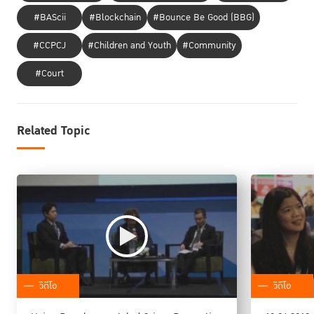
#BAScii
#Blockchain
#Bounce Be Good (BBG)
#CCPCJ
#Children and Youth
#Community
#Court
Related Topic
วิดีโอ
วิดีโอ