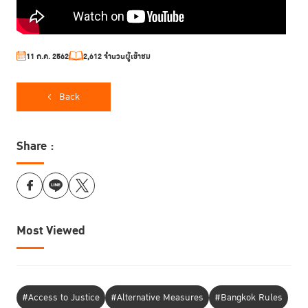
11 ก.ค. 2562
2,612 จำนวนผู้เข้าชม
Back
Share :
Most Viewed
#Access to Justice
#Alternative Measures
#Bangkok Rules