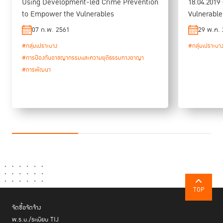
Using Development-led Crime Prevention
18.04.2019 
to Empower the Vulnerables
Vulnerable
07 ก.พ. 2561
29 พ.ค.
#กลุ่มเปราะบาง
#กลุ่มเปราะบา
#การป้องกันอาชญากรรมและความยุติธรรมทางอาญา
#การพัฒนา
TOP
จัดซื้อจัดจ้าง
พ.ร.บ./ระเบียบ TIJ