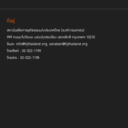
ที่อยู่
สถาบันเพื่อการยุติธรรมแห่งประเทศไทย (องค์การมหาชน)
999 ถนนแจ้งวัฒนะ แขวงทุ่งสองห้อง เขตหลักสี่ กรุงเทพฯ 10210
อีเมล: info@tijthailand.org, saraban@tijthailand.org
โทรศัพท์ : 02-522-1199
โทรสาร : 02-522-1198