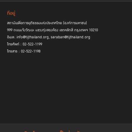
ที่อยู่
สถาบันเพื่อการยุติธรรมแห่งประเทศไทย (องค์การมหาชน)
999 ถนนแจ้งวัฒนะ แขวงทุ่งสองห้อง เขตหลักสี่ กรุงเทพฯ 10210
อีเมล: info@tijthailand.org, saraban@tijthailand.org
โทรศัพท์ : 02-522-1199
โทรสาร : 02-522-1198