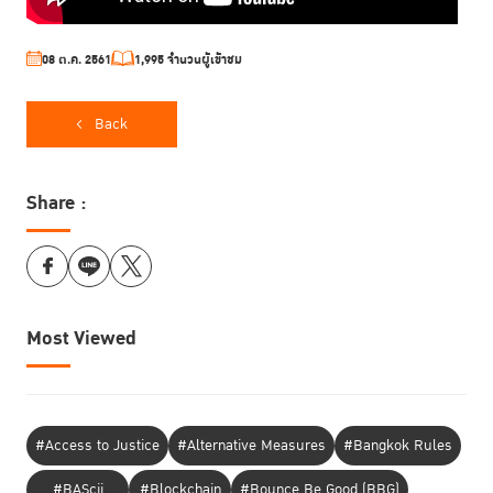
08 ต.ค. 2561
1,995 จำนวนผู้เข้าชม
Back
Share :
Most Viewed
#Access to Justice
#Alternative Measures
#Bangkok Rules
#BAScii
#Blockchain
#Bounce Be Good (BBG)