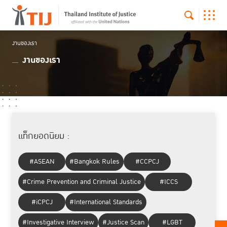
งานของเรา
งานของเรา
แท็กยอดนิยม :
#ASEAN
#Bangkok Rules
#CCPCJ
#Crime Prevention and Criminal Justice
#ICCS
#iCPCJ
#International Standards
#Investigative Interview
#Justice Scan
#LGBT