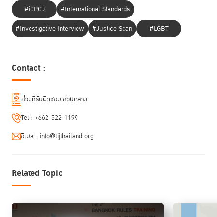
#iCPCJ
#International Standards
#Investigative Interview
#Justice Scan
#LGBT
Contact :
ส่วนที่รับผิดชอบ ส่วนกลาง
Tel :
+662-522-1199
ผู้ร่วมอบรมจากทั่วภูมิภาคอาเซียนทั้ง 27 คน จะได้รับการฝึกอบรมครอบคลุม
อีเมล :
info@tijthailand.org
เนื้อหา 12 หัวข้อ ได้แก่ ที่มาของข้อกำหนดกรุงเทพ การบริหารจัดการเรือนจำ
โดยคำนึงถึงความละเอียดอ่อนทางเพศ กลุ่มที่ต้องการการดูแลเป็นพิเศษ
หญิงตั้งครรภ์ มารดา และเด็กที่อาศัยอยู่ในเรือนจำ การรับตัวเข้าเรือนจำ และ
กระบวนการจำแนก ความปลอดภัยของผู้ต้องขังหญิง การรักษาระเบียบและ
Related Topic
ความปลอดภัยในเรือนจำหญิง การแก้ไขฟื้นฟูผู้ต้องขัง การติดต่อกับโลก
ภายนอก ความเป็นผู้นำและการเสริมพลังเจ้าหน้าที่ราชทัณฑ์ การดูแลสุขภาพ
และบาดแผลทางจิตใจผู้ต้องขังหญิง และการกลับคืนสู่สังคม โดยร่วมกันเรียนรู้
ผ่านการบรรยายจากผู้เชี่ยวชาญ การร่วมกิจกรรมกลุ่ม การศึกษาดูงานใน