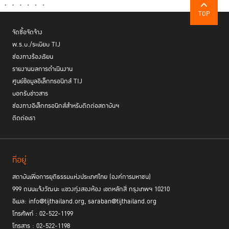
TOP
จัดซื้อจัดจ้าง
พ.ร.บ./ระเบียบ TIJ
ช่องทางร้องเรียน
รายงานผลการดำเนินงาน
ศูนย์ข้อมูลอิเล็กทรอนิกส์ TIJ
บอกรับข่าวสาร
ช่องทางอิเล็กทรอนิกส์สำหรับติดต่อสถาบันฯ
ติดต่อเรา
ที่อยู่
สถาบันเพื่อการยุติธรรมแห่งประเทศไทย (องค์การมหาชน)
999 ถนนแจ้งวัฒนะ แขวงทุ่งสองห้อง เขตหลักสี่ กรุงเทพฯ 10210
อีเมล: info@tijthailand.org, saraban@tijthailand.org
โทรศัพท์ : 02-522-1199
โทรสาร : 02-522-1198