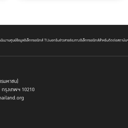
ดร.อณูวรรณ วงศ์พิเชษฐ์
รองผู้อำนวยการ TIJ ให้ข้อมูลเพิ่มเติม
จำนวนมากเป็นประวัติการณ์ถึง 99 คน จาก 81 องค์กร ประกอบด
หน่วยงานภาครัฐ (15%) สถาบันการศึกษา (15%) องค์กรภาคเอ
NGOs/iNGOs (9%) นอกจากนี้ ยังประกอบด้วยคนหลายรุ่น ทั้ง G
นินงาน
ศูนย์ข้อมูลอิเล็กทรอนิกส์ TIJ
บอกรับข่าวสาร
ช่องทางอิเล็กทรอนิกส์สำหรับติดต่อสถาบัน
ของคนที่มีความแตกต่างหลากหลายมาทำงานร่วมกันบนพื้นที่ที่ป
์การมหาชน)
ี่ กรุงเทพฯ 10210
hailand.org