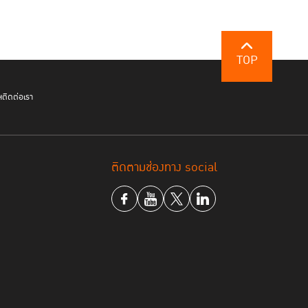
ว่า ผู้เข้าร่วมหลักสูตร “RoLD Xcelerate” ในปีนี้มี
้วย หน่วยงานในกลุ่มกระบวนการยุติธรรม (23%)
TOP
กชน (28%) สื่อมวลชนและ Influencer (9%) และ
en B เจน X และเจน Y ซึ่งนับเป็นการดึงพลังความคิด
ฯ
ติดต่อเรา
ลอดภัยอย่างแท้จริง
ติดตามช่องทาง social