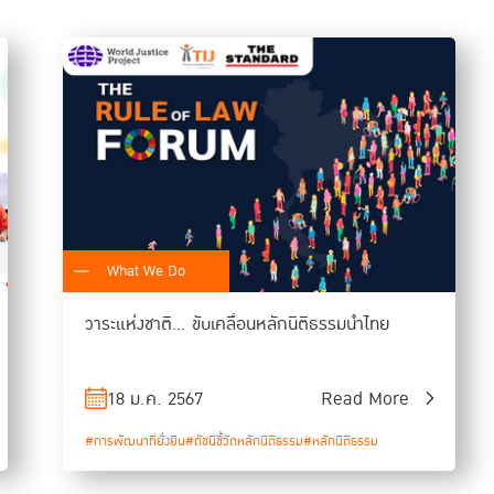
ศาสตราจารย์พิเศษ ดร.กิตติพงษ์ กิตยารักษ์
ผู้อำนวยการ RoLD 
ประชาธิปไตยอ่อนแอและมีความขัดแย้งสูง ความร่วมมือจากทุกภา
ประสบความสำเร็จได้ ดังนั้น คาดความหวังที่มีต่อ RoLD Xcelera
การขับเคลื่อนหลักนิติธรรมของประเทศให้เข้มแข็ง ด้วย DNA ที่เคร
รวมมากกว่าประโยชน์ส่วนตัว และมีความพร้อมในการทำหน้าที่ของตน
ขึ้นร่วมกัน
What We Do
วาระแห่งชาติ… ขับเคลื่อนหลักนิติธรรมนำไทย
18 ม.ค. 2567
Read More
#การพัฒนาที่ยั่งยืน
#ดัชนีชี้วัดหลักนิติธรรม
#หลักนิติธรรม