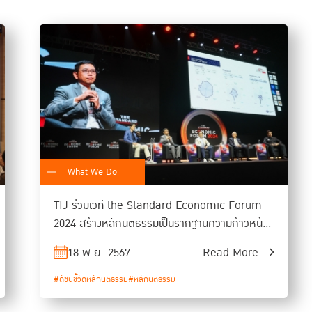
สำหรับ
ความท้าทายในการขับเคลื่อนหลักนิติธรรมในประเทศไทย 
เฉพาะของนักกฎหมาย ทั้งที่ในความเป็นจริง ทุกภาคส่วนในส
นิติธรรม
ไม่ว่าจะเป็นประชาชนทั่วไป นักธุรกิจ หรือนักการเมือง
ไม่ได้ถูกมองว่ามีความเชื่อมโยงกับหลักประชาธิปไตยและหลักธร
ศาสตราจารย์พิเศษ ดร.กิตติพงษ์ กล่าวอีกว่า ก
ารลงทุนเพื่อพั
โครงสร้างความคิดและการจัดระบบสังคมให้เข้าใจถึงความสำคัญร
และตรวจสอบได้
ซึ่งการขับเคลื่อนหลักนิติธรรมในช่วงเวลานี้ถือเ
ยั่งยืนตามเป้าหมาย SDGs ข้อ 16 และเป็นปัจจัยเอื้อให้เป้าหมายอ
What We Do
เจ้าของรางวัลโนเบลสาขาเศรษฐศาสตร์ในปีล่าสุด (2024 Nobel La
TIJ ร่วมเวที the Standard Economic Forum
2024 สร้างหลักนิติธรรมเป็นรากฐานความก้าวหน้า
ประเทศ
18 พ.ย. 2567
Read More
ประเทศที่มีหลักนิติธรรมจะนำไปสู่การพ
ยั่งยืน
สำหรับแนวทางการขับเคลื่อนหลักนิต
#ดัชนีชี้วัดหลักนิติธรรม
#หลักนิติธรรม
จากการสร้างความร่วมมือจากทุกภาคส่วน