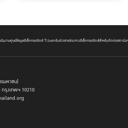
พัฒนาหลักนิติธรรมด้วยตัวชี้วัดที่ชัดเจน แ
ให้เยาวชนคนรุ่นใหม่และประชาชนทั่วไปได
ประเทศไปด้วยกัน
นินงาน
ศูนย์ข้อมูลอิเล็กทรอนิกส์ TIJ
บอกรับข่าวสาร
ช่องทางอิเล็กทรอนิกส์สำหรับติดต่อสถาบัน
ศาสตราจารย์พิเศษ ดร.กิตติพงษ์กล่าวทิ้งท้ายว่า หลักนิติธรรมไม่ใช
ฝ่ายต้องร่วมมือกันสร้างเพื่ออนาคตที่ยั่งยืนของประเทศไทย การบ
สำคัญ ซึ่งจะนำไปสู่การพัฒนาทั้งในด้านเศรษฐกิจ สังคม และการเ
์การมหาชน)
ี่ กรุงเทพฯ 10210
ต้นทุนที่ต้องจ่าย เมื่อหลักนิติธรรมไทยอ่อนแอ
hailand.org