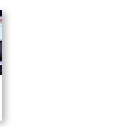
ยกระดับขีดความสามารถในการแข่งขันของประเทศ:
นานาประเ
แข่งขันสูง ล้วนมีดัชนีชี้วัดด้านหลักนิติธรรมที่ดีเยี่ยม การยกระ
มาตรฐานสากล
อย่างไรก็ตาม ที่ผ่านมาการปฏิรูปหลักนิติธรรมนั้นยังไม่ประสบ
ยังไม่ได้มองหลักนิติธรรมอย่างเป็นระบบว่าเป็นโครงสร้างพื้นฐานที่
นามธรรม มีความซับซ้อน ถูกมองแบบแยกส่วน และถูกเข้าใจว่าเป
กระนั้นก็ตาม ขณะนี้ถือเป็นโอกาสที่ดีที่จะขับเคลื่อนสู่การปฏิบัติ
กรอบการประเมินที่เป็นสากล 8 ประการ โดยการดำเนินการของ T
จำกัดอำนาจรัฐและการตรวจสอบถ่วงดุล การปราศจากการทุจริต คว
ความสงบเรียบร้อยและความมั่นคง ประสิทธิภาพในการบังคับใช
ประสิทธิผลของกระบวนการยุติธรรมทางอาญา (สามารถอ่านรายงานดัช
https://worldjusticeproject.org/rule-of-law-index/
)