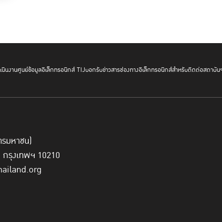
นินงาน
ศูนย์ข้อมูลอิเล็กทรอนิกส์ TIJ
บอกรับข่าวสาร
ช่องทางอิเล็กทรอนิกส์สำหรับติดต่อสถาบัน
์การมหาชน)
ประธานกรรมการ TIJ ย้ำทิ้งท้ายด้วยว่า ถึงเวลาแล้วที่จะต้องเผช
ี่ กรุงเทพฯ 10210
นิติธรรมให้เป็นโครงสร้างพื้นฐานของชาติ ต้องได้รับ
การผลักดันให
hailand.org
และใช้มาตรฐานสากลและแนวปฏิบัติที่ทั่วโลกได้ดำเนินการมาอยู่แล้วเ
ประชาธิปไตยที่มุ่งรับผิดชอบต่อประชาชน
ซึ่งจะเกิดขึ้นได้ต้องอา
รมาภิบาลจะบังเกิดผลได้จริง ก็ต่อเมื่อมี "หลักนิติธรรม" เป็นเครื่อ