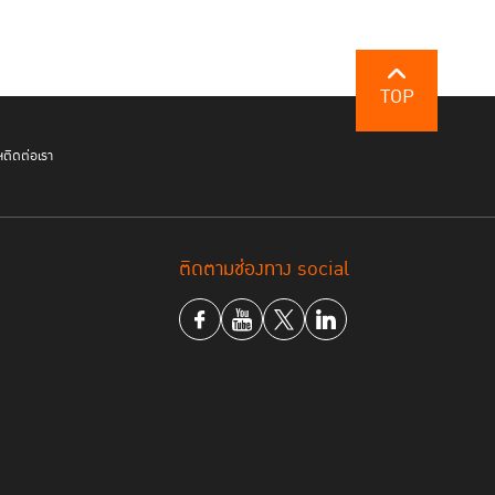
TOP
ฯ
ติดต่อเรา
ติดตามช่องทาง social
ิญหน้ากับปัญหานี้อย่างจริงจัง โดยการปฏิรูปหลัก
้เป็นวาระแห่งชาติ
ที่ทุกภาคส่วนมีความเข้าใจร่วมกัน
ป็นเครื่องชี้นำ อีกทั้ง
ต้องเชื่อมั่นในระบอบ
ศัย
"ธรรมาภิบาล" (Good Governance)
และธร
งมือค้ำจุน