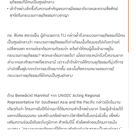
ยุติธรรมที่มีคนเป็นศูนย์กลาง
เข้าใจอย่างลึกซึ้งถึงความสำคัญของการมีธรรมาภิบาลและความซื่อสัตย์
สุจริตในกระบวนการยุติธรรมทางอาญา
ดร. พิเศษ สอาดเย็น ผู้อำนวยการ TIJ กล่าวย้ำถึงกระบวนการยุติธรรมที่มีคน
เป็นศูนย์กลางว่า กระบวนการยุติธรรมที่เท่าเทียมนั้นต้องมองไปเกินกว่าแค่
เปลือกนอก หากแต่เราต้องถามตัวเองว่า อะไรทำให้คนผู้นั้นเข้ามาอยู่ใน
กระบวนการยุติธรรม? พวกเขาต้องการอะไร?
เมื่อเราตระหนักถึงทั้งความยาก
ลำบากและศักยภาพที่พวกเขามี เราจะเข้าใกล้การให้ความยุติธรรมที่มุ่งที่การ
บำบัดฟื้นฟูมากกว่าการลงโทษมากขึ้น และนั้นคือความหมายของการมี
กระบวนการยุติธรรมที่ยึดคนเป็นศูนย์กลาง
ด้าน Benedickt Mannhof จาก UNODC Acting Regional
Representative for Southeast Asia and the Pacific กล่าวเปิดในงาน
เดียวกันว่า โครงการในปีที่ผ่านมาได้รับความสำเร็จอย่างมาก โดยผู้เข้าร่วมได้
แลกเปลี่ยนมุมมอง และสร้างเครือข่ายทางวิชาชีพที่แข็งแกร่งยิ่งขึ้น เพื่อส่ง
เสริมความร่วมมือในระดับภูมิภาค สำหรับปีนี้
หัวข้อหลักของโครงการเน้น
แนวทาง “กระบวนการยุติธรรมที่ให้ความสำคัญกับประชาชนเป็นศูนย์กลาง”
โดยเน้นย้ำถึงความสำคัญของการเข้าถึงความยุติธรรมอย่างเท่าเทียมสำหรับ