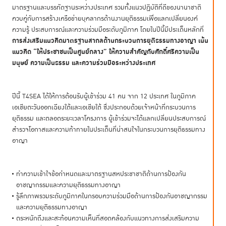
มาตรฐานและบรรทัดฐานระหว่างประเทศ รวมทั้งแนวปฏิบัติที่ดีของนานาชาติ
ควบคู่กับการสร้างเครือข่ายบุคลากรด้านงานยุติธรรมเพื่อแลกเปลี่ยนองค์
ความรู้ ประสบการณ์และความร่วมมือระดับภูมิภาค โดยในปีนี้มีประเด็นหลักที่
การส่งเสริมแนวคิดมาตรฐานสากลด้านกระบวนการยุติธรรมทางอาญา เน้น
แนวคิด “ให้ประชาชนเป็นศูนย์กลาง” ให้ความสำคัญกับศักดิ์ศรีความเป็น
มนุษย์ ความเป็นธรรม และความร่วมมือระหว่างประเทศ
ปีนี้ T4SEA ได้ให้การต้อนรับผู้เข้าร่วม 41 คน จาก 12 ประเทศ ในภูมิภาค
เอเชียตะวันออกเฉียงใต้และเอเชียใต้ ซึ่งประกอบด้วยเจ้าหน้าที่กระบวนการ
ยุติธรรม และตลอดระยะเวลาโครงการ ผู้เข้าร่วมจะได้แลกเปลี่ยนประสบการณ์
สำรวจโอกาสและความท้าทายในประเด็นที่น่าสนใจในกระบวนการยุติธรรมทาง
อาญา
ทำความเข้าใจข้อกำหนดและมาตรฐานสหประชาชาติด้านการป้องกัน
อาชญากรรมและความยุติธรรมทางอาญา
รู้ลึกภาพรวมระดับภูมิภาคในกรอบความร่วมมือด้านการป้องกันอาชญากรรม
และความยุติธรรมทางอาญา
ตระหนักถึงและสะท้อนความเห็นที่สอดคล้องกับแนวทางการส่งเสริมความ