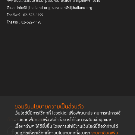
999 ถนนแจ้งวัฒนะ แขวงทุ่งสองห้อง เขตหลักสี่ กรุงเทพฯ 10210
อีเมล: info@tijthailand.org, saraban@tijthailand.org
โทรศัพท์ : 02-522-1199
โทรสาร : 02-522-1198
ยอมรับนโยบายความเป็นส่วนตัว
เว็บไซต์นี้มีการใช้คุกกี้ (cookie) เพื่อพัฒนาประสบการณ์การใช้
ติดตามช่องทาง social
งานและเพิ่มความพึงพอใจต่อการได้รับการเสนอข้อมูลและ
เนื้อหาต่างๆ ให้ดียิ่งขึ้น โดยการเข้าใช้งานเว็บไซต์นี้ถือว่าท่านได้
อนุญาตให้เราใช้คุกกี้ตามนโยบายคุกกี้ของเรา
รายละเอียดเพิ่ม