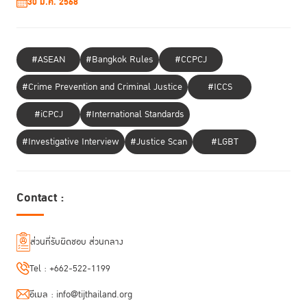
30 ม.ค. 2568
#ASEAN
#Bangkok Rules
#CCPCJ
#Crime Prevention and Criminal Justice
#ICCS
#iCPCJ
#International Standards
#Investigative Interview
#Justice Scan
#LGBT
Contact :
ส่วนที่รับผิดชอบ ส่วนกลาง
Tel :
+662-522-1199
อีเมล :
info@tijthailand.org