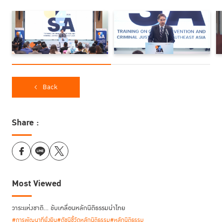
ทุกคน ปราศจากการเลือกปฏิบัติ ซึ่งแนวทางนี้สะท้อนถึงเป้าหมายในการสร้าง
ระบบยุติธรรมที่เป็นธรรม ครอบคลุม และตอบสนองต่อความต้องการของทุก
ฝ่ายที่เกี่ยวข้อง
พร้อมกล่าวทิ้งท้ายว่า การอบรมครั้งนี้จะเป็นประโยชน์ต่อผู้เข้าร่วมทุกคน ไม่
เพียงแต่ช่วยเสริมสร้างความรู้และความเข้าใจในประเด็นสำคัญเท่านั้น แต่ยัง
เป็นการวางรากฐานของความร่วมมือที่ยั่งยืนระหว่างผู้เข้าร่วมและองค์กรของผู้
Back
เข้าร่วมในอนาคตด้วย
Share :
โครงการ
อบรมหลักสูตร Training on Crime Prevention and Criminal
Justice for Southeast Asia (T4SEA) ครั้งที่ 2 นี้
จัดขึ้นระหว่างวันที่ 26-30
พฤษภาคม 2568 ที่อาคาร TIJ ถนนแจ้งวัฒนะ กรุงเทพฯ ประเทศไทย
Most Viewed
วาระแห่งชาติ… ขับเคลื่อนหลักนิติธรรมนำไทย
#การพัฒนาที่ยั่งยืน
#ดัชนีชี้วัดหลักนิติธรรม
#หลักนิติธรรม