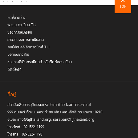
TOP
จัดซื้อจัดจ้าง
พ.ร.บ./ระเบียบ TIJ
สำหรับกิจกรรมในครั้งนี้ ครูแกนนำจำนวน 30 คน จากโรงเรียนนำร่องในพื้นที่
ช่องทางร้องเรียน
กรุงเทพมหานคร 6 โรงเรียน ได้แก่ โรงเรียนการเคหะท่าทราย โรงเรียนเคหะ
รายงานผลการดำเนินงาน
ทุ่งสองห้องวิทยา 1 โรงเรียนเคหะทุ่งสองห้องวิทยา 2 โรงเรียนทุ่งสองห้อง (คุป
ศูนย์ข้อมูลอิเล็กทรอนิกส์ TIJ
ตัษเฐียรอุทิศ) โรงเรียนบางเขน (ไว้สาลีอนุสรณ์) และ โรงเรียนวัดหลักสี่
บอกรับข่าวสาร
(ทองใบทิวารีวิทยา) ได้ร่วมแลกเปลี่ยนความคิดเห็นและถอดบทเรียนกันใน
ช่องทางอิเล็กทรอนิกส์สำหรับติดต่อสถาบันฯ
ประเด็น
ติดต่อเรา
ประสบการณ์การนำ RJ ไปใช้ในโรงเรียน ตั้งแต่เริ่มต้น การปฏิบัติจริง ความ
ท้าทาย และผลกระทบต่อครู นักเรียน และโรงเรียน
การนำเกม RJ Journey Board Game โดย บริษัท Found by Design ไป
ใช้เพื่อเสริมสร้างแนวทางการใช้ RJ ในโรงเรียน
ที่อยู่
การขยายผลการนำ RJ ไปใช้ในโรงเรียนอื่น ๆ และให้เป็นส่วนหนึ่งของ
วัฒนธรรมโรงเรียน
สถาบันเพื่อการยุติธรรมแห่งประเทศไทย (องค์การมหาชน)
การสะท้อนประสบการณ์การใช้แพลตฟอร์มระบบ So Safe เพื่อแจ้งเหตุและ
999 ถนนแจ้งวัฒนะ แขวงทุ่งสองห้อง เขตหลักสี่ กรุงเทพฯ 10210
เชื่อมต่อความช่วยเหลือสู่การแก้ไขปัญหาสังคมอย่างปลอดภัยและยั่งยืนต่อ
อีเมล: info@tijthailand.org, saraban@tijthailand.org
ไป
โทรศัพท์ : 02-522-1199
โทรสาร : 02-522-1198