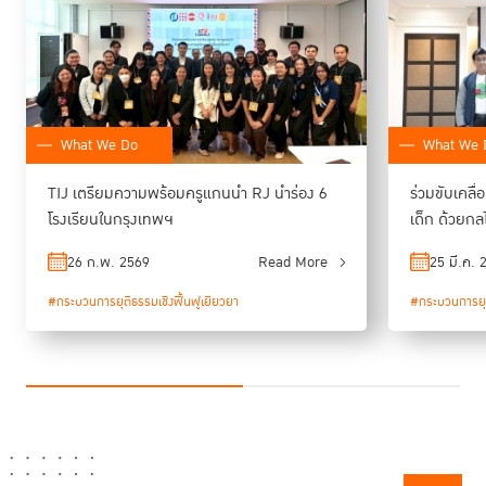
What We 
What We Do
ร่วมขับเคลื่
TIJ เตรียมความพร้อมครูแกนนำ RJ นำร่อง 6
เด็ก ด้วยกล
โรงเรียนในกรุงเทพฯ
25 มี.ค. 
26 ก.พ. 2569
Read More
#กระบวนการยุต
#กระบวนการยุติธรรมเชิงฟื้นฟูเยียวยา