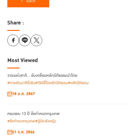
Back
Share :
ในโอกาสนี้ รองผู้อำนวยการ TIJ ระบุว่า Restorative Justice ไม่ใช่เพียง
แนวคิดทางทฤษฎี หรือแนวปฏิบัติที่ใช้ได้เฉพาะในต่างประเทศ แต่สามารถนำมา
Most Viewed
ปรับใช้ได้จริงในบริบทโรงเรียนไทย โดยมีบทเรียนสำคัญจากโครงการนี้คือการ
รับฟังเป็นจุดเริ่มต้นของการเปลี่ยนแปลง และครูคือหัวใจของการเปลี่ยนแปลง
เพรราะไม่มีเครื่องมือใดจะสร้างความไว้วางใจให้นักเรียนได้มากกว่า Human-
วาระแห่งชาติ… ขับเคลื่อนหลักนิติธรรมนำไทย
touch ของครูที่พร้อมเข้าใจ
#การพัฒนาที่ยั่งยืน
#ดัชนีชี้วัดหลักนิติธรรม
#หลักนิติธรรม
18 ม.ค. 2567
ครบรอบ 13 ปี ข้อกำหนดกรุงเทพ
#ข้อกำหนดกรุงเทพ
#ผู้ต้องขังหญิง
21 ธ.ค. 2566