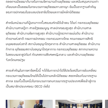
ตลอดจนมีธรรมาภิบาลในการบริหารงานด้านยุติธรรม และสนับสนุนความเท่า
เทียมและเป็นธรรมในกระบวนการยุติธรรมทางอาญา อันเป็นรากฐานสำคัญ
ของการปกครองในระบอบประชาธิปไตยและการมีหลักนิติธรรม
สำหรับหน่วยงานที่ผู้แทนจากทั้งสององค์กรได้เข้าพบ ได้แก่ กระทรวงยุติธรรม
สำนักงานศาลฎีกา ศาลรัฐธรรมนูญ ศาลปกครองสูงสุด สำนักงานศาล
ยุติธรรม สำนักงานอัยการสูงสุด สำนักงานผู้ตรวจการแผ่นดิน สำนักงาน
ตำรวจแห่งชาติ กรมการปกครอง กระทรวงมหาดไทย คณะกรรมการสิทธิ
มนุษยชนแห่งชาติ สถาบันอนุญาโตตุลาการ สำนักงานศาลยุติธรรม สำนักงาน
กิจการ ยุติธรรมสถาบันอนุญาโตตุลาการ กระทรวงยุติธรรม สภาทนายความ
ในพระบรมราชูปถัมภ์ ทัณฑสถานพิเศษหญิงกลาง และสำนักงานยุติธรรม
จังหวัดนครปฐม
สาระสำคัญในการหารือครั้งนี้ จะได้รับการานำไปใช้ประโยชน์ในการขับเคลื่อน
กระบวนการยุติธรรมไทยให้เป็นไปตามหลักนิติธรรม สอดคล้องกับมาตรฐาน
สากล รวมทั้งเป็นหนึ่งในกระบวนการทบทวนมาตรฐานประเทศเพื่อเข้าสู่การ
เป็นสมาชิกประเทศของ OECD ต่อไป