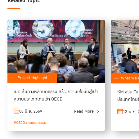
Related Topic
Project Highlight
What We 
เปิดเส้นทางหลักนิติธรรม สร้างความเชื่อมั่นสู่เป้า
KM ชวน Talk
หมายประเทศไทยเข้า OECD
ประเทศไทย
08 มิ.ย. 2569
Read More
12 พ.ค. 
#OECD
#หลักนิติธรรม