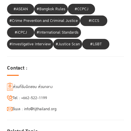
#ASEAN
#Bangkok Rules
#CCPCJ
#Crime Prevention and Criminal Justice
#ICCS
#iCPCJ
#International Standards
#Investigative Interview
#Justice Scan
#LGBT
Contact :
ส่วนที่รับผิดชอบ ส่วนกลาง
Tel :
+662-522-1199
อีเมล :
info@tijthailand.org