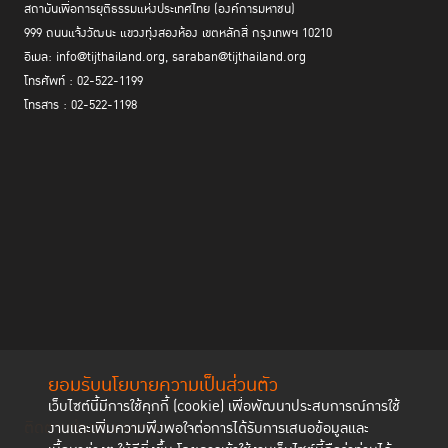
สถาบันเพื่อการยุติธรรมแห่งประเทศไทย (องค์การมหาชน)
999 ถนนแจ้งวัฒนะ แขวงทุ่งสองห้อง เขตหลักสี่ กรุงเทพฯ 10210
อีเมล: info@tijthailand.org, saraban@tijthailand.org
โทรศัพท์ : 02-522-1199
โทรสาร : 02-522-1198
ยอมรับนโยบายความเป็นส่วนตัว
เว็บไซต์นี้มีการใช้คุกกี้ (cookie) เพื่อพัฒนาประสบการณ์การใช้
ติดตามช่องทาง social
งานและเพิ่มความพึงพอใจต่อการได้รับการเสนอข้อมูลและ