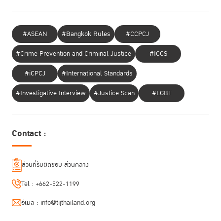
#ASEAN
#Bangkok Rules
#CCPCJ
#Crime Prevention and Criminal Justice
#ICCS
#iCPCJ
#International Standards
#Investigative Interview
#Justice Scan
#LGBT
Contact :
ส่วนที่รับผิดชอบ ส่วนกลาง
Tel :
+662-522-1199
อีเมล :
info@tijthailand.org