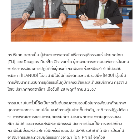
ดร.พิเศษ สอาดเย็น ผู้อำนวยการสถาบันเพื่อการยุติธรรมแห่งประเทศไทย
(TIJ) และ Douglas Durán Chavarría ผู้อำนวยการสถาบันเพื่อการป้องกัน
อาชญากรรมและการปฏิบัติต่อผู้กระทำความผิดแห่งสหประชาชาติในละติน
อเมริกา (ILANUD) ได้ลงนามในบันทึกข้อตกลงความร่วมมือ (MOU) มุ่งเน้น
การพัฒนากระบวนการยุติธรรมในภูมิภาคเอเชียและละตินอเมริกาณ กรุงซาน
โฮเซ ประเทศคอสตาริกา เมื่อวันที่ 28 พฤศจิกายน 2567
การลงนามในครั้งนี้ถือเป็นจุดเริ่มต้นของความร่วมมือในการพัฒนาศักยภาพ
บุคลากรและการแลกเปลี่ยนองค์ความรู้ในประเด็นสำคัญ อาทิ การปฏิรูปเรือน
จำ การพัฒนากระบวนการยุติธรรมที่คำนึงถึงเพศภาวะ ความยุติธรรมเชิง
สมานฉันท์ และการส่งเสริมหลักนิติธรรม นอกจากนี้ยังเป็นการเสริมสร้าง
ความร่วมมือระหว่างสถาบันเครือข่ายแผนงานสหประชาชาติด้านการป้องกัน
อาชญากรรมและความยุติธรรมทางอาญา (UN PNIs) อีกด้วย