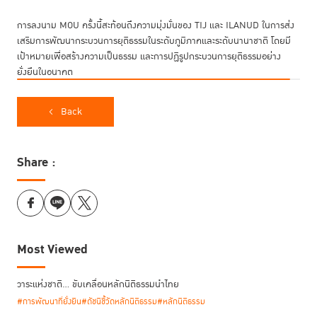
การลงนาม MOU ครั้งนี้สะท้อนถึงความมุ่งมั่นของ TIJ และ ILANUD ในการส่ง
เสริมการพัฒนากระบวนการยุติธรรมในระดับภูมิภาคและระดับนานาชาติ โดยมี
เป้าหมายเพื่อสร้างความเป็นธรรม และการปฏิรูปกระบวนการยุติธรรมอย่าง
ยั่งยืนในอนาคต
Back
Share :
Most Viewed
วาระแห่งชาติ… ขับเคลื่อนหลักนิติธรรมนำไทย
#การพัฒนาที่ยั่งยืน
#ดัชนีชี้วัดหลักนิติธรรม
#หลักนิติธรรม