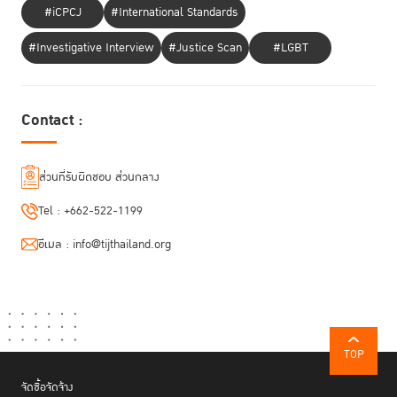
เศรษฐกิจและสังคม การให้ความช่วยเหลือทางกฎหมายแก่ผู้
#iCPCJ
#International Standards
ที่จำเป็นต้องได้รับบริการทางกฎหมาย ช่วยให้เราป้องกันไม่ให้
ปัญหาบานปลาย ลดความเหลื่อมล้ำเชิงโครงสร้าง และส่ง
#Investigative Interview
#Justice Scan
#LGBT
เสริมความเท่าเทียม”
Contact :
พร้อมทั้งระบุด้วยว่า การร่วมกันกำหนดข้อเสนอแนะและนำเสนอผลของการ
ประชุมครั้งนี้จะแสดงให้เห็นถึงความมุ่งมั่นร่วมกันของผู้ร่วมประชุมเพื่อ
พัฒนาการเข้าถึงความช่วยเหลือทางกฎหมายและเป็นแนวทางเพื่อการให้ความ
ส่วนที่รับผิดชอบ ส่วนกลาง
ช่วยเหลือทางเทคนิคสำหรับภูมิภาคนี้ต่อไป
Tel :
+662-522-1199
อีเมล :
info@tijthailand.org
TOP
จัดซื้อจัดจ้าง