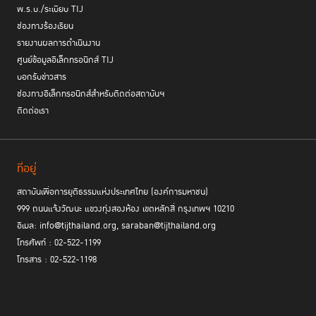
พ.ร.บ./ระเบียบ TIJ
ช่องทางร้องเรียน
รายงานผลการดำเนินงาน
ศูนย์ข้อมูลอิเล็กทรอนิกส์ TIJ
บอกรับข่าวสาร
การประชุมระดับภูมิภาคว่าด้วยการให้ความช่วยเหลือทางกฎหมายใน
ช่องทางอิเล็กทรอนิกส์สำหรับติดต่อสถาบันฯ
กระบวนการยุติธรรม (Regional Workshop on Enhancing Equal Access
ติดต่อเรา
to Legal Aid in Criminal Justice Systems) จัดขึ้นเพื่อส่งเสริมการแลก
เปลี่ยนประสบการณ์และหารือถึงยุทธศาสตร์ในการเสริมสร้างการเข้าถึงความ
ช่วยเหลือทางกฎหมายในภูมิภาคอาเซียน โดยมีเจ้าหน้าที่จากหน่วยงานทั้งภาค
ที่อยู่
รัฐ สภาทนายความ องค์กรไม่แสวงหาผลกำไร และผู้เชี่ยวชาญและนักปฏิบัติ
การทางด้านกฎหมายจาก 10 ประเทศในภูมิภาคอาเซียน ยกเว้นประเทศบรูไน
สถาบันเพื่อการยุติธรรมแห่งประเทศไทย (องค์การมหาชน)
รวมทั้งมีผู้เชี่ยวชาญจากประเทศอาร์เจนตินา บราซิล และสาธารณรัฐประชาชน
999 ถนนแจ้งวัฒนะ แขวงทุ่งสองห้อง เขตหลักสี่ กรุงเทพฯ 10210
จีน
อีเมล: info@tijthailand.org, saraban@tijthailand.org
โทรศัพท์ : 02-522-1199
โทรสาร : 02-522-1198