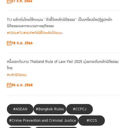
21 ธ.ค. 2566
TIJ ผลักดันไทยใช้คะแนน “ตัวชี้วัดหลักนิติธรรม” เป็นเครื่องมือปฏิรูปหลัก
นิติธรรมและกระบวนการยุติธรรม
#SDGs
#TIJ
#WJP
#ดัชนีชี้วัดหลักนิติธรรม
18 ก.ย. 2566
ครั้งแรกกับงาน Thailand Rule of Law Fair 2025 มุ่งยกระดับหลักนิติธรรม
ไทย
#หลักนิติธรรม
ด้าน Anna Giudice หัวหน้าคณะทำงานด้านการเข้าถึงความยุติธรรม สำนัก
30 ม.ค. 2568
ป้องกันอาชญากรรมและกระบวนการยุติธรรมทางอาญา UNODC กล่าวในพิธี
เปิดว่า
#ASEAN
#Bangkok Rules
#CCPCJ
“การให้ความช่วยเหลือทางกฎหมายไม่ได้เป็นเพียงสิ่งที่ถูก
ต้องที่จะทำเท่านั้น แต่ยังเป็นสิ่งที่ฉลาดที่จะทำด้วย เพราะเป็น
#Crime Prevention and Criminal Justice
#ICCS
รากฐานทางสิทธิมนุษยชนที่จะส่งเสริมการพัฒนาทั้งด้าน