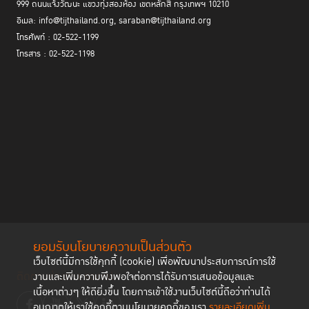
999 ถนนแจ้งวัฒนะ แขวงทุ่งสองห้อง เขตหลักสี่ กรุงเทพฯ 10210
อีเมล: info@tijthailand.org, saraban@tijthailand.org
โทรศัพท์ : 02-522-1199
โทรสาร : 02-522-1198
ยอมรับนโยบายความเป็นส่วนตัว
เว็บไซต์นี้มีการใช้คุกกี้ (cookie) เพื่อพัฒนาประสบการณ์การใช้
ติดตามช่องทาง social
งานและเพิ่มความพึงพอใจต่อการได้รับการเสนอข้อมูลและ
เนื้อหาต่างๆ ให้ดียิ่งขึ้น โดยการเข้าใช้งานเว็บไซต์นี้ถือว่าท่านได้
อนุญาตให้เราใช้คุกกี้ตามนโยบายคุกกี้ของเรา
รายละเอียดเพิ่ม