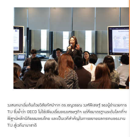
วงสนทนาเริ่มต้นด้วยวิสัยทัศน์จาก ดร.อณูวรรณ วงศ์พิเชษฐ์ รองผู้อำนวยการ
TIJ ซึ่งย้ำว่า OECD ไม่ใช่เพียงเรื่องของเศรษฐกิจ แต่คือมาตรฐานระดับโลกที่จะ
พิสูจน์หลักนิติธรรมของไทย และเป็นเวทีสำคัญในการขยายผลกระทบของงาน
TIJ สู่เวทีนานาชาติ