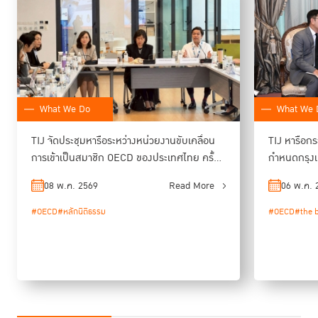
What We 
What We Do
TIJ หารือก
TIJ จัดประชุมหารือระหว่างหน่วยงานขับเคลื่อน
กำหนดกรุงเ
การเข้าเป็นสมาชิก OECD ของประเทศไทย ครั้งที่
2
06 พ.ค. 
08 พ.ค. 2569
Read More
#OECD
#the b
#OECD
#หลักนิติธรรม