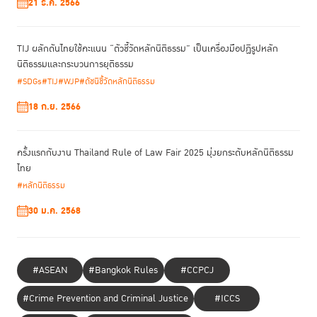
21 ธ.ค. 2566
TIJ ผลักดันไทยใช้คะแนน “ตัวชี้วัดหลักนิติธรรม” เป็นเครื่องมือปฏิรูปหลัก
นิติธรรมและกระบวนการยุติธรรม
#SDGs
#TIJ
#WJP
#ดัชนีชี้วัดหลักนิติธรรม
18 ก.ย. 2566
ครั้งแรกกับงาน Thailand Rule of Law Fair 2025 มุ่งยกระดับหลักนิติธรรม
ไทย
#หลักนิติธรรม
ในช่วงสรุป อุกฤษฎ์ ศรพรหม หัวหน้าฝ่ายนโยบายและกิจการต่างประเทศ ด้าน
หลักนิติธรรมกับความยุติธรรมทางอาญา ขมวดปมสำคัญว่า แนวคิด People-
30 ม.ค. 2568
Centered Justice หรือการยึดคนเป็นศูนย์กลางของกระบวนการยุติธรรม คือ
สิ่งที่ TIJ ขับเคลื่อนมาอย่างต่อเนื่อง และเป็น "ตราสารชิ้นสำคัญ" ที่จะ
สนับสนุนให้ประเทศไทยบรรลุมาตรฐาน OECD ได้สำเร็จ
#ASEAN
#Bangkok Rules
#CCPCJ
ติดตามเอกสารสรุปฉบับเต็มได้ในระบบ e-office
#Crime Prevention and Criminal Justice
#ICCS