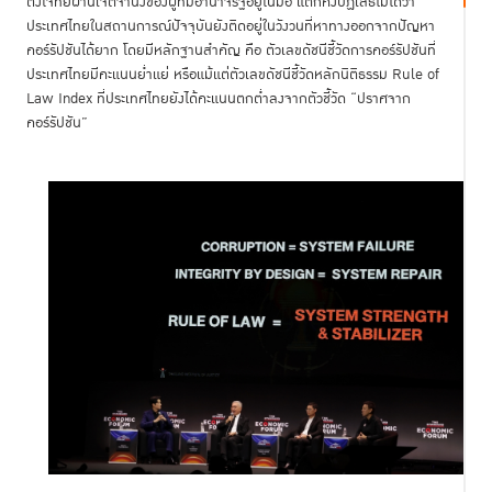
ตั้งโจทย์ผ่านเจตจำนงของผู้ที่มีอำนาจรัฐอยู่ในมือ แต่ก็คงปฏิเสธไม่ได้ว่า
ประเทศไทยในสถานการณ์ปัจจุบันยังติดอยู่ในวังวนที่หาทางออกจากปัญหา
คอร์รัปชันได้ยาก โดยมีหลักฐานสำคัญ คือ ตัวเลขดัชนีชี้วัดการคอร์รัปชันที่
ประเทศไทยมีคะแนนย่ำแย่ หรือแม้แต่ตัวเลขดัชนีชี้วัดหลักนิติธรรม Rule of
Law Index ที่ประเทศไทยยังได้คะแนนตกต่ำลงจากตัวชี้วัด “ปราศจาก
คอร์รัปชัน”