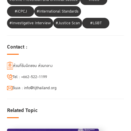
ตัวอย่างที่ ศาสตราจารย์พิเศษ ดร.กิตติพงษ์ ยกขึ้นมาเป็นตัวอย่าง นั่นคือ
แนวคิดว่ารัฐต้องเปิดเผยข้อมูลเป็นหลัก ปกปิดเป็นข้อยกเว้น โดยใช้ระบบ
#iCPCJ
#International Standards
machine readable ที่ช่วยให้ประชาชนสามารถเข้าไปตรวจสอบได้ พร้อม
อธิบายว่า ในยุคปัจจุบันมีเทคโนโลยีใหม่ ๆ ที่สามารถนำมาใช้เชื่อมต่อให้
#Investigative Interview
#Justice Scan
#LGBT
ประชาชนเข้าถึงข้อมูลได้ง่ายขึ้น ถ้าภาครัฐมีเจตจำนงที่พร้อมเปิดข้อมูล ก็
สามารถสร้างวัฒนธรรมการมีส่วนร่วมขึ้นได้
Contact :
ประธานกรรมการ TIJ ยังยกตัวอย่างว่า แม้ในปัจจุบันจะมีความพยายามจาก
ภาคเอกชนที่ทำงานตรวจสอบคอร์รัปชัน หรือแม้แต่หน่วยงานท้องถิ่นอย่าง
กรุงเทพมหานคร พยายามสร้างระบบการเปิดเผยข้อมูลขึ้นมา แต่ก็เป็นแบบ
ส่วนที่รับผิดชอบ ส่วนกลาง
pilot project จำเป็นจะต้องยกระดับขึ้นไปเป็นระบบที่มาจากนโยบายรัฐ เพราะ
ปัญหาคอร์รัปชัน เกิดจากการที่ระบบโครงสร้างต่าง ๆ กำลังมีอาการป่วยเรื้อรัง
Tel :
+662-522-1199
“ที่สำคัญต้องมองต่อไปว่า แม้การออกแบบระบบที่โกงยาก หรือ
Integrity
อีเมล :
info@tijthailand.org
by design จะช่วยได้ระดับหนึ่ง แต่ถ้าไม่มีคนทำจริงจัง หรือหากจับการทุจริต
ได้แล้วแต่ไม่ลงโทษจะเป็นอย่างไร”
Related Topic
“การจะขยายผลให้ใหญ่ขึ้น เราสามารถใช้มาตรฐานระหว่างประเทศ หรือ
กทม. เป็นต้นแบบได้ หากได้รับการส่งเสริมเป็นระบบจริงก็พัฒนาต่อได้ หาก
พัฒนาระบบ
Open Contracting Data Standard (OCDS)
ของกรมบัญชี