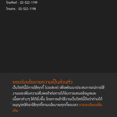
โทรศัพท์ : 02-522-1199
โทรสาร : 02-522-1198
ยอมรับนโยบายความเป็นส่วนตัว
เว็บไซต์นี้มีการใช้คุกกี้ (cookie) เพื่อพัฒนาประสบการณ์การใช้
ประธานกรรมการ TIJ ย้ำว่า ถ้าการคอร์รัปชันเป็นระบบมากขึ้นเรื่อย ๆ ประเทศ
ติดตามช่องทาง social
งานและเพิ่มความพึงพอใจต่อการได้รับการเสนอข้อมูลและ
เราอาจจะถูกซื้อด้วยทุนจากคนโกง ดังนั้นเราจะปักหมุดไว้แค่การซ่อมแซมบาง
เนื้อหาต่างๆ ให้ดียิ่งขึ้น โดยการเข้าใช้งานเว็บไซต์นี้ถือว่าท่านได้
ส่วนไม่ได้ เราจึงต้องสร้าง Integrity by Design ออกแบบระบบที่เอื้อให้การทำ
อนุญาตให้เราใช้คุกกี้ตามนโยบายคุกกี้ของเรา
รายละเอียดเพิ่ม
สิ่งที่ถูกต้อง ทำได้ง่ายกว่าการโกง
เติม