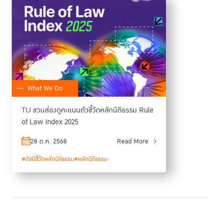
กลางให้เป็นสากล ในไม่ช้า
OECD ก็จะมาสแกนระบบของเรา ดังนั้นเราต้อง
เลือกต้นแบบหน่วยงานที่พร้อมเพื่อต่อยอด เช่น กรมบัญชีกลาง หรือระบบ
ประกันสุขภาพถ้วนหน้า ก็อาจจะยกขึ้นเป็น priority ได้”
What We Do
TIJ ชวนส่องดูคะแนนตัวชี้วัดหลักนิติธรรม Rule
of Law Index 2025
28 ต.ค. 2568
Read More
#ดัชนีชี้วัดหลักนิติธรรม
#หลักนิติธรรม
ศาสตราจารย์พิเศษ ดร.กิตติพงษ์ บอกว่า Political View ของประเทศไทย ใน
การจัดการกับปัญหาคอร์รัปชันยังไม่เพียงพอ ยังไม่มีเจตจำนงชัดเจน ไม่มี