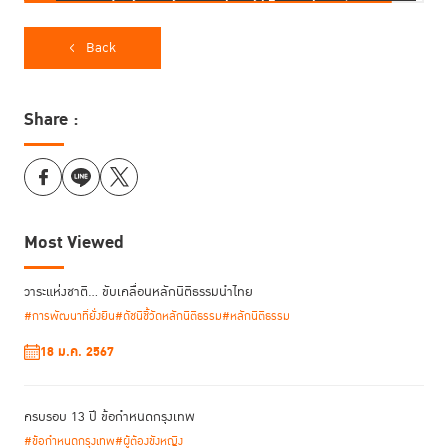
ถูกลงโทษได้อย่างไร และถ้าปล่อยไปเรื่อย ๆ ประเทศจะถูก
ซื้อด้วยทุนจากการโกง เป็น
State Capture ดังนั้น เราต้อง
ออกแบบระบบที่โกงได้ยากด้วย Integrity by Design”
Back
Share :
Most Viewed
วาระแห่งชาติ… ขับเคลื่อนหลักนิติธรรมนำไทย
#การพัฒนาที่ยั่งยืน
#ดัชนีชี้วัดหลักนิติธรรม
#หลักนิติธรรม
18 ม.ค. 2567
ครบรอบ 13 ปี ข้อกำหนดกรุงเทพ
#ข้อกำหนดกรุงเทพ
#ผู้ต้องขังหญิง