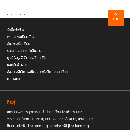
นโยบายชัดเจนแสดงให้เห็นความล้มเหลวของระบบภาครัฐ โดยยกตัวอย่างจาก
การประชุมของสภาการพัฒนาการเศรษฐกิจและสังคมแห่งชาติเมื่อเดือน
กันยายน 2568 ที่ระบุว่า ปัญหาเศรษฐกิจไทยเกิดจากปัจจัยภายในมากกว่า
TOP
ปัจจัยภายนอก จึงจำเป็นต้องยกเครื่องโครงสร้างประเทศไทย ทั้งด้านหลัก
จัดซื้อจัดจ้าง
นิติธรรม ความเป็นประชาธิปไตย และหลักธรรมาภิบาล พร้อมกันนี้ยังได้เปิด
เผยว่า TIJ กำลังจับมือกับหลายหน่วยงานเพื่อจัดทำ Rule of Law National
พ.ร.บ./ระเบียบ TIJ
Blueprint ขึ้น เพื่อเป็นเครื่องมือให้รัฐบาลนำไปใช้ในการพัฒนายกระดับหลัก
ช่องทางร้องเรียน
นิติธรรมของประเทศ โดยเชื่อว่าจะสามารถทำได้ในอีก 2-3 เดือนนับจากนี้
รายงานผลการดำเนินงาน
ศูนย์ข้อมูลอิเล็กทรอนิกส์ TIJ
บอกรับข่าวสาร
“หลักนิติธรรม ถือเป็นโครงสร้างพื้นฐานของทั้งระบบ
ช่องทางอิเล็กทรอนิกส์สำหรับติดต่อสถาบันฯ
เศรษฐกิจ สังคมและการเมือง แต่เราอาจจะมองไม่เห็น แต่
ติดต่อเรา
ถ้าหลักนิติธรรมไม่ดีประเทศก็จะอยู่ยากมาก ๆ อย่างล่าสุด
ภาคเอกชน 3 สถาบัน ทั้งสภาหอการค้า สภาอุตสาหกรรม
สมาคมธนาคารไทย ก็ประกาศแล้วว่าจะไม่ทนกับปัญหา
คอร์รัปชันอีกต่อไป จึงถือโอกาสที่ดีของประเทศไทย และถือ
ที่อยู่
เป็นแนวร่วมให้
TIJ เดินหน้าในช่วง 2-3 เดือนนี้ เพื่อจัดทำ
สถาบันเพื่อการยุติธรรมแห่งประเทศไทย (องค์การมหาชน)
blueprint roadmap rule of law ขึ้นมาโดยเฉพาะ”
999 ถนนแจ้งวัฒนะ แขวงทุ่งสองห้อง เขตหลักสี่ กรุงเทพฯ 10210
อีเมล: info@tijthailand.org, saraban@tijthailand.org