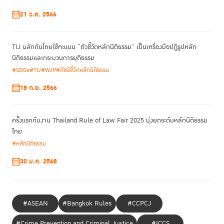
21 ธ.ค. 2566
TIJ ผลักดันไทยใช้คะแนน “ตัวชี้วัดหลักนิติธรรม” เป็นเครื่องมือปฏิรูปหลัก
นิติธรรมและกระบวนการยุติธรรม
#SDGs
#TIJ
#WJP
#ดัชนีชี้วัดหลักนิติธรรม
18 ก.ย. 2566
ครั้งแรกกับงาน Thailand Rule of Law Fair 2025 มุ่งยกระดับหลักนิติธรรม
ไทย
#หลักนิติธรรม
ศาสตราจารย์พิเศษ ดร.กิตติพงษ์ กิตยารักษ์ ประธานกรรมการสถาบันเพื่อ
30 ม.ค. 2568
การยุติธรรมแห่งประเทศไทย หรือ
TIJ
ชี้ให้เห็นปัญหาเรื้อรังของประเทศไทยที่
ปล่อยให้การคอร์รัปชันเข้ามาฝังตัวในเชิงโครงสร้างต่าง ๆ ของประเทศอย่าง
ยาวนาน เพราะเหตุผลสำคัญ คือ ไม่มีเจตจำนงทางการเมืองที่ทำให้ข้อมูลภาค
รัฐถูกเปิดเผยให้ประชาชนร่วมตรวจสอบได้อย่างเป็นระบบ
#ASEAN
#Bangkok Rules
#CCPCJ
นโยบายของอดีตประธานาธิบดี Barack Obama ของสหรัฐอเมริกา เป็น
#Crime Prevention and Criminal Justice
#ICCS