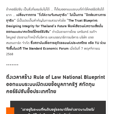
ถ้าคอร์รัปชัน เป็นสิ่งที่ยอมรับไม่ได้ ... ก็ต้องออกแบบระบบที่ทำให้คอร์รัปชันได้
เปลี่ยนจากการ “วิ่งไล่ตามจับคนทุจริต” ไปเป็นการ “ปิดช่องทางการ
ยาก ...
ทุจริต”
“The Trust Blueprint:
นี่เป็นประเด็นสำคัญในการเสวนาหัวข้อ
Designing Integrity for Thailand’s Future พิมพ์เขียวแห่งความเชื่อมั่น
ออกแบบอนาคตไทยไร้คอร์รัปชัน”
ดำเนินรายการโดย นครินทร์ วนกิจ
ไพบูลย์ ประธานเจ้าหน้าที่บริหาร และบรรณาธิการบริหาร บริษัท เดอะ
ซึ่งสถาบันเพื่อการยุติธรรมแห่งประเทศไทย หรือ TIJ ร่วม
สแตนดาร์ด จำกัด
จัดขึ้นในเวที The Standard Economic Forum
เมื่อวันที่ 7 พฤศจิกายน
2568
*******
ถึงเวลาสร้าง
Rule of Law National Blueprint
ออกแบบระบบเปิดเผยข้อมูลภาครัฐ สกัดทุน
คอร์รัปชันซื้อประเทศไทย
“เราอยู่ในระบบที่คนโกงอยู่รอดมาได้อย่างยาวนานโดยไม่