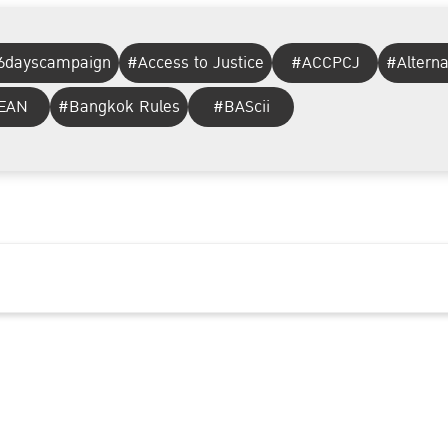
6dayscampaign
#Access to Justice
#ACCPCJ
#Altern
EAN
#Bangkok Rules
#BAScii