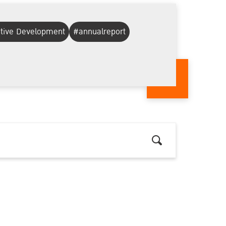
ative Development
#annualreport