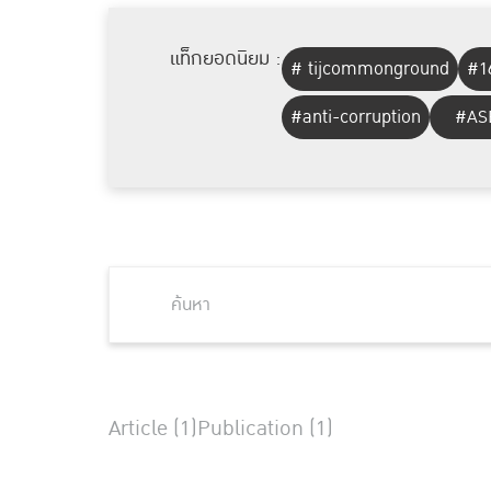
แท็กยอดนิยม :
# tijcommonground
#1
#anti-corruption
#AS
Article (1)
Publication (1)