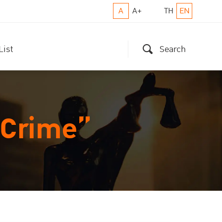
A
A+
TH
EN
List
Search
 Crime”