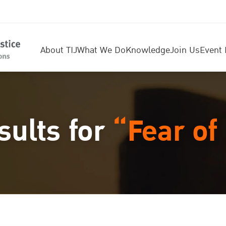
About TIJ
What We Do
Knowledge
Join Us
Event 
sults for
“Fear of