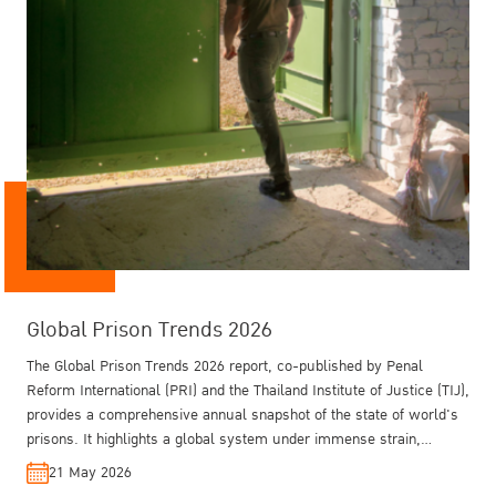
Global Prison Trends 2026
Training on Crime Prevention and Criminal
The Rule of Law in Thailand - Key Findings
Outside: Gender, Drugs and Electronically
Justice for Southeast Asia 2025
from the WJP GPP 2025
Monitored Parole in Thailand
The Global Prison Trends 2026 report, co-published by Penal
Reform International (PRI) and the Thailand Institute of Justice (TIJ),
provides a comprehensive annual snapshot of the state of world's
prisons. It highlights a global system under immense strain,
shaped by conflict, overcrowding, and systemic inequalities, while
21 May 2026
also identifying emerging solutions in technology and non-custodial