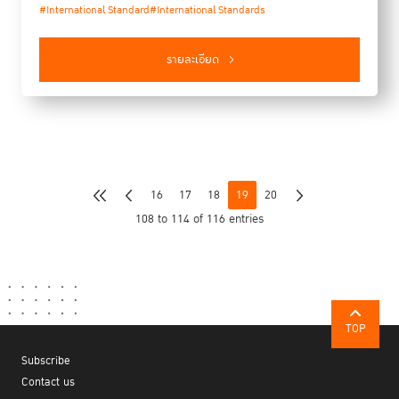
#International Standard
#International Standards
รายละเอียด
16
17
18
19
20
108 to 114 of 116 entries
TOP
Subscribe
Contact us