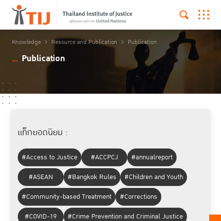
Knowledge
Resource and Publication
Publication
Publication
แท็กยอดนิยม :
#Access to Justice
#ACCPCJ
#annualreport
#ASEAN
#Bangkok Rules
#Children and Youth
#Community-based Treatment
#Corrections
#COVID-19
#Crime Prevention and Criminal Justice